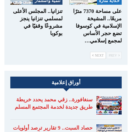
حكاية منارة
تنمية واستثمار
على مساحة 7370 مترًا
تنزانيا.. المجلس الأعلى
مربعًا.. المشيخة
لمسلمي تنزانيا ينجز
الإسلامية في كوسوفا
مشروعًا وقفيًا في
تضع حجر الأساس
بوكوبا
لمجمع إسلامي…
NEXT
PREV
أوراق إعلامية
سنغافورة.. زقي محمد يحدد خريطة
طريق جديدة لخدمة المجتمع المسلم
حصاد السبت.. 9 تقارير ترصد أولويات