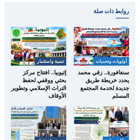
روابط ذات صلة
أولويات وتحديات
تنمية واستثمار
سنغافورة.. زقي محمد
إثيوبيا.. افتتاح مركز
يحدد خريطة طريق
بحثي ووقفي لحفظ
جديدة لخدمة المجتمع
التراث الإسلامي وتطوير
المسلم
الأوقاف