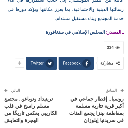
عالية من التميز المؤسسي، إلى جانب استمرارها في أداء
رسالتها الدينية والاجتماعية، بما يعزز مكانتها ويؤكد دورها في
خدمة المجتمع وبناء مستقبل مستدام.
ـ المصدر:
المجلس الإسلامي في سنغافورة
334
Twitter
Facebook
مشاركة
السابق
التالي
روسيا.. إفطار جماعي في
ترينيداد وتوباغو.. مجتمع
أكبر قرية تتارية مسلمة
مسلم راسخ في قلب
بمقاطعة بينزا يجمع المئات
الكاريبي يعكس تاريخًا من
في سريدنيا إيلوزان
الهجرة والتعايش