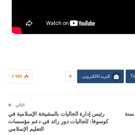
Tw
البريد الالكتروني
1٬485
التالي
هد/ “حاجي إسلام”.. مزارع كوسوفي 82 سنة
رئيس إدارة الجاليات بالمشيخة الإسلامية في
كوسوفا: للجاليات دور رائد في دعم مؤسسات
التعليم الإسلامي