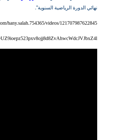
نهائي الدورة الرياضية السنوية”.
com/hany.salah.754365/videos/121707987622845/
osDUZ9ioepz523pxv8ojj8d8ZvAhwcWdcJVJbxZ4l