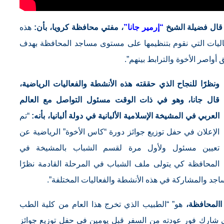
قال فضيلة الشيخ
“إرمير جانا”
، مفتي محافظة كرويا، بأن:
هذه
عاليات التي نقوم بتنظيمها على مستوى مساجد المحافظة بهدف
أواصر الأخوة والترابط بينهم”.
ونظرًا للنجاح الذي حققته هذه الأنشطة والفعاليات الرياضية،
قال جانا، وهو في ذات الوقت مسئول التواصل مع العالم
العربي في المشيخة الإسلامية الألبانية في دولة ألبانيا، بأنه:
“تم
الإعلان في حفل توزيع جوائز دورة “كاس الأخوة” الرياضية عن
تعيين مسئول ولأول مرة لقسم الشباب بالمشيخة في
المحافظة كي يتولى ملف الشباب في المرحلة القادمة نظرًا
اجد والمشاركة في هذه الأنشطة والفعاليات المختلفة”.
االمحافظة،
هو” “الطبيب الذي تخرج هذا العام من كلية الطب
ي شارك فور عودته من السفر قبل يومين في حفل توزيع جوائز