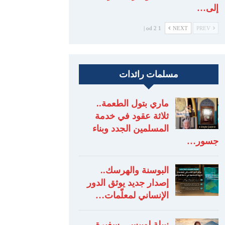
إلى…
1 od 2 |
NEXT
PREV
مسلمات رائدات
ماري بتول الطعمة..
ثلاثة عقود في خدمة
المسلمين الجدد وبناء
جسور…
البوسنة والهرسك..
إصدار جديد يوثق الدور
الإنساني لمعلّمات…
نبيلة لوبيس.. سفيرة