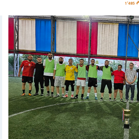
1٬485