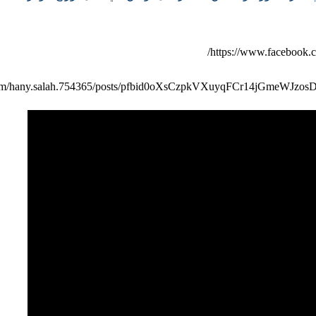
https://www.facebook.
com/hany.salah.754365/posts/pfbid0oXsCzpkVXuyqFCr14jGmeWJz