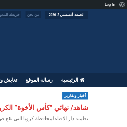
نبذة
Log In
عن
من نحن
خريطة المدون
الجمعة, أغسطس 7, 2026
ووردبريس
الرئيسية
رسالة الموقع
تعايش وت
أخبار وتقارير
شاهد/ نهائي “كأس الأخوة” الكرو
نظمته دار الافتاء لمحافظة كرويا التي تقع في 