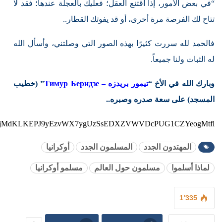
“في بعض الأمور، إذا اقتنع العقل؛ فعليك بالعجلة عندها؛ فقد لا
تتاح لك الفرصة مرة أخرى، أو قد يفوتك القطار..
فالحمد لله سررت كثيرًا بهذه الصور التي وصلتني، وأسأل الله
له الثبات ولنا جميعاً.
وبارك الله في الأخ “
تيمور بريدزه – Тимур Беридзе
” (خطيب
المسجد) على سعة صدره وصبره..
DeV8kUEjMdKLKEPJ9yEzvWX7ygUzSsEDXZVWVDcPUG1CZYeogMtfl
المهتدون الجدد
المسلمون الجدد
أوكرانيا
لماذا أسلموا
مسلمون حول العالم
مسلمو أوكرانيا
1٬335