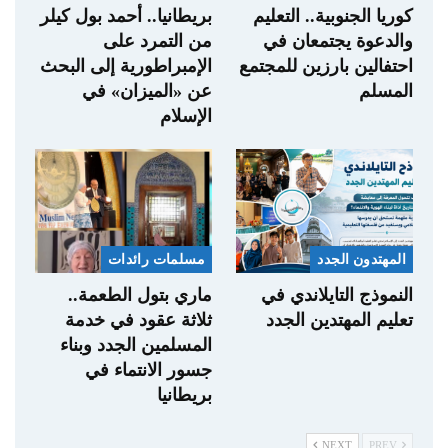
كوريا الجنوبية.. التعليم
بريطانيا.. أحمد بول كيلر
والدعوة يجتمعان في
من التمرد على
احتفالين بارزين للمجتمع
الإمبراطورية إلى البحث
المسلم
عن «الميزان» في
الإسلام
المهتدون الجدد
مسلمات رائدات
النموذج التايلاندي في
ماري بتول الطعمة..
تعليم المهتدين الجدد
ثلاثة عقود في خدمة
المسلمين الجدد وبناء
جسور الانتماء في
بريطانيا
NEXT
PREV