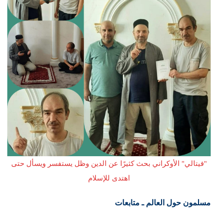
"فيتالي" الأوكراني بحث كثيرًا عن الدين وظل يستفسر ويسأل حتى
اهتدى للإسلام
مسلمون حول العالم ـ متابعات