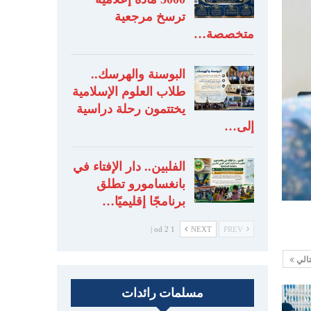
ترسخ مرجعية
متخصصة…
البوسنة والهرسك..
طلاب العلوم الإسلامية
يختتمون رحلة دراسية
إلى…
الفلبين.. دار الإفتاء في
بانغسامورو تطلق
برنامجًا إقليميًا…
1 od 2 |
NEXT
PREV
تالي
مسلمات رائدات