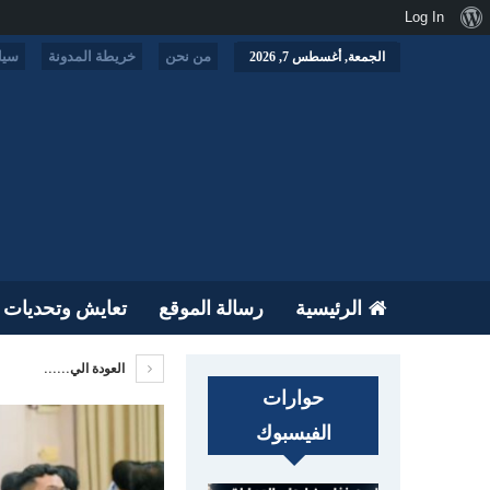
نبذة
Log In
عن
من نحن
خريطة المدونة
سيا
الجمعة, أغسطس 7, 2026
ووردبريس
الرئيسية
رسالة الموقع
تعايش وتحديات
العودة الي......
حوارات
الفيسبوك