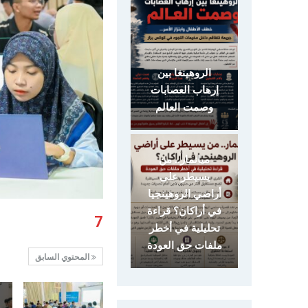
الروهينغا بين
إرهاب العصابات
وصمت العالم
ميانمار.. من
يسيطر على
أراضي الروهينجيا
في أراكان؟ قراءة
7
تحليلية في أخطر
ملفات حق العودة
المحتوي السابق