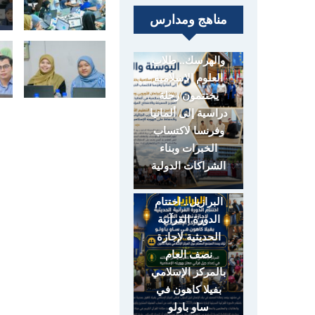
مناهج ومدارس
البوسنة
والهرسك.. طلاب
العلوم الإسلامية
يختتمون رحلة
دراسية إلى ألمانيا
وفرنسا لاكتساب
الخبرات وبناء
الشراكات الدولية
البرازيل.. اختتام
الدورة القرآنية
الحديثية لإجازة
نصف العام
بالمركز الإسلامي
بفيلا كاهون في
ساو باولو