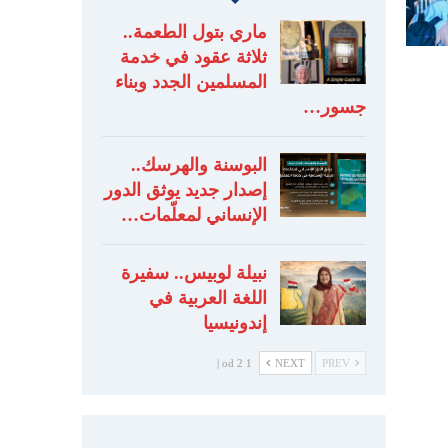
ماري بتول الطعمة..
ثلاثة عقود في خدمة
المسلمين الجدد وبناء
جسور…
البوسنة والهرسك..
إصدار جديد يوثق الدور
الإنساني لمعلّمات…
نبيلة لوبيس.. سفيرة
اللغة العربية في
إندونيسيا
1 od 2 |
NEXT
PREV