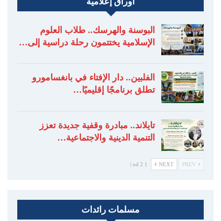
أوراق إعلامية
البوسنة والهرسك.. طلاب العلوم
الإسلامية يختتمون رحلة دراسية إلى…
الفلبين.. دار الإفتاء في بانغسامورو
تطلق برنامجًا إقليميًا…
تايلاند.. مبادرة وقفية جديدة تعزز
التنمية الدينية والاجتماعية…
1 od 2 |
NEXT
PREV
مسلمات رائدات