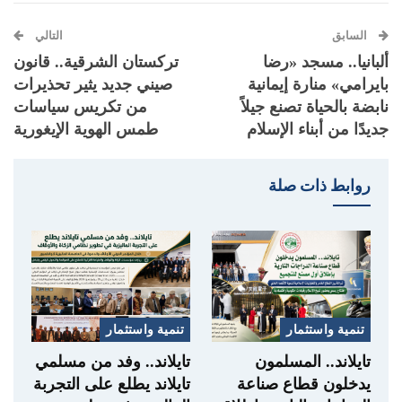
السابق
التالي
ألبانيا.. مسجد «رضا
تركستان الشرقية.. قانون
بايرامي» منارة إيمانية
صيني جديد يثير تحذيرات
نابضة بالحياة تصنع جيلاً
من تكريس سياسات
جديدًا من أبناء الإسلام
طمس الهوية الإيغورية
روابط ذات صلة
تنمية واستثمار
تنمية واستثمار
تايلاند.. المسلمون
تايلاند.. وفد من مسلمي
يدخلون قطاع صناعة
تايلاند يطلع على التجربة