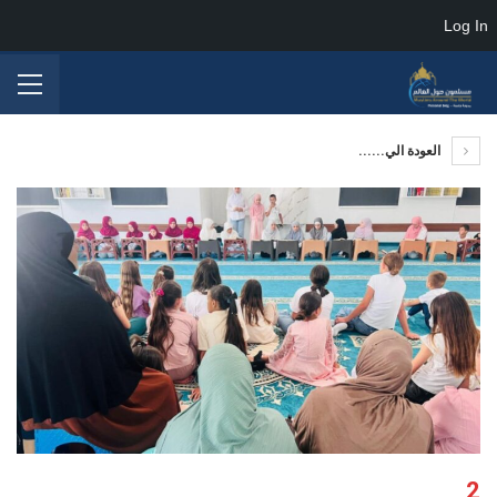
Log In
العودة الي......
2