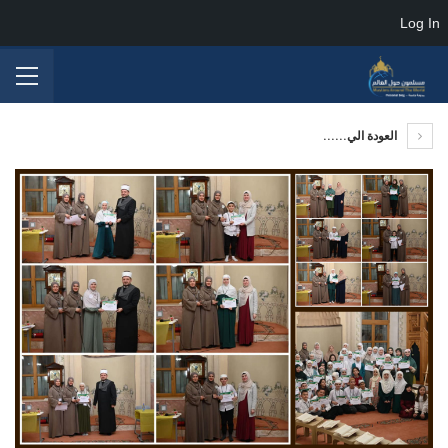
Log In
العودة الي......