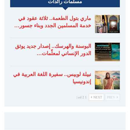
مسلمات رائدات
ماري بتول الطعمة.. ثلاثة عقود في
خدمة المسلمين الجدد وبناء جسور…
البوسنة والهرسك.. إصدار جديد يوثق
الدور الإنساني لمعلّمات…
نبيلة لوبيس.. سفيرة اللغة العربية في
إندونيسيا
1 od 2 |
NEXT
PREV