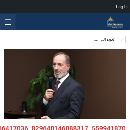
Log In
العودة الي......
559941870_829640146088317_8591320651866417036_n