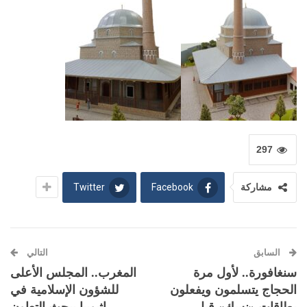
297
Twitter
Facebook
مشاركة
السابق
التالي
سنغافورة.. لأول مرة
المغرب.. المجلس الأعلى
الحجاج يتسلمون ويفعلون
للشؤون الإسلامية في
بطاقات «نسك» قبل
إثيوبيا يبحث التعاون