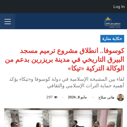
Log In
حكاية منارة
كوسوفا.. انطلاق مشروع ترميم مسجد
البيرق التاريخي في مدينة بريزرين بدعم من
الوكالة التركية «تيكا»
لقاء بين المشيخة الإسلامية في دولة كوسوفا و«تيكا» يؤكد
أهمية حماية التراث الإسلامي والثقافي
مايو 8, 2026
297
هانى صلاح