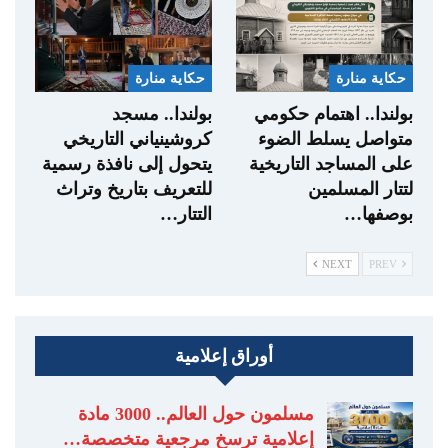
حكاية منارة
حكاية منارة
بولندا.. اهتمام حكومي
بولندا.. مسجد
متواصل يسلط الضوء
كروشينياني التاريخي
على المساجد التاريخية
يتحول إلى نافذة رسمية
لتتار المسلمين
للتعريف بتاريخ وتراث
بوصفها…
التتار…
NEXT
PREV
أوراق إعلامية
مسلمون حول العالم.. 3000 مادة
إعلامية ترسخ مرجعية متخصصة…