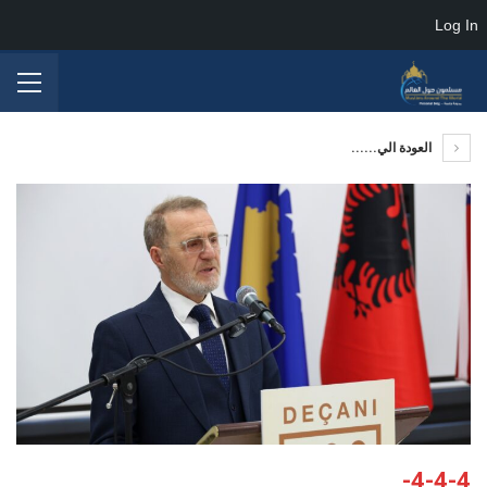
Log In
العودة الي......
4-4-4-