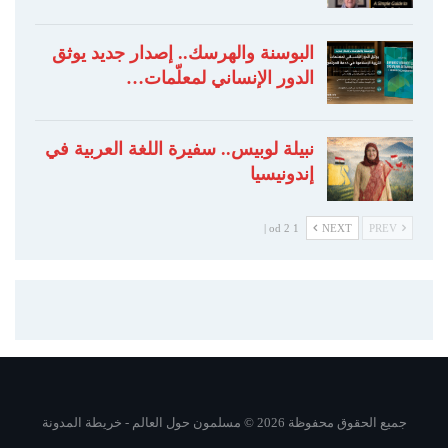
البوسنة والهرسك.. إصدار جديد يوثق
الدور الإنساني لمعلّمات…
نبيلة لوبيس.. سفيرة اللغة العربية في
إندونيسيا
1 od 2 |
NEXT
PREV
جميع الحقوق محفوظة 2026 © مسلمون حول العالم -
خريطة المدونة