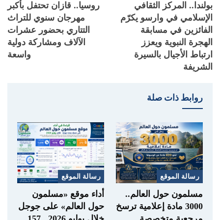
بولندا.. المركز الثقافي
روسيا.. قازان تحتفل بأكبر
الإسلامي في وارسو يكرّم
مهرجان سنوي للتراث
الفائزين في مسابقة
التتاري بحضور عشرات
الهجرة النبوية ويعزز
الآلاف ومشاركة دولية
ارتباط الأجيال بالسيرة
واسعة
الشريفة
روابط ذات صلة
رسالة الموقع
رسالة الموقع
مسلمون حول العالم..
أداء موقع «مسلمون
3000 مادة إعلامية ترسخ
حول العالم» على جوجل
مرجعية متخصصة
خلال يوليو 2026.. 157