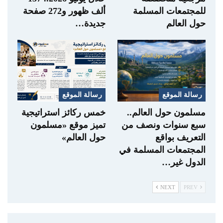
للمجتمعات المسلمة
ألف ظهور و272 صفحة
حول العالم
جديدة…
رسالة الموقع
رسالة الموقع
مسلمون حول العالم..
خمس ركائز استراتيجية
سبع سنوات ونصف من
تميز موقع «مسلمون
التعريف بواقع
حول العالم»
المجتمعات المسلمة في
الدول غير…
NEXT
PREV