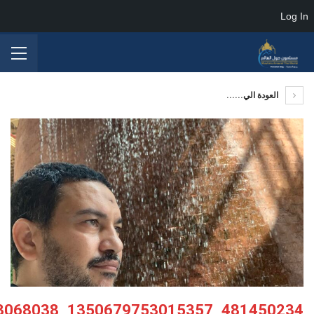
Log In
العودة الي......
481450234_1350679753015357_1018519236263068038_n