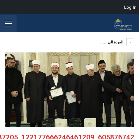
Log In
العودة الي......
605876742_122177666246461209_5436347312619887205_n