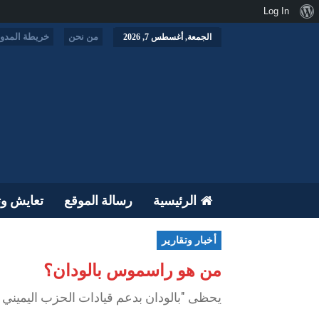
نبذة
Log In
عن
من نحن
خريطة المدون
الجمعة, أغسطس 7, 2026
ووردبريس
الرئيسية
رسالة الموقع
تعايش وت
أخبار وتقارير
من هو راسموس بالودان؟
يحظى "بالودان بدعم قيادات الحزب اليميني