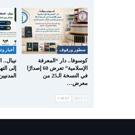
سطور ورفوف
أخبار وت
كوسوفا.. دار “المعرفة
نيبال.. 
الإسلامية” تعرض 60 إصدارًا
إلى الته
في النسخة الـ25 من
المدنيي
معرض…
NEXT
PREV