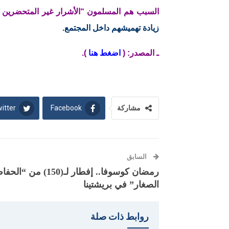
السبب هم المسلمون “الأشرار غير المتحضرين الذ
زيادة تهميشهم داخل المجتمع.
ـ المصدر: (
اضغط هنا
).
itter
Facebook
مشاركة
السابق
رمضان كوسوفا.. إفطار لـ(150) من “ال
الصغار” في بريشتينا
روابط ذات صلة