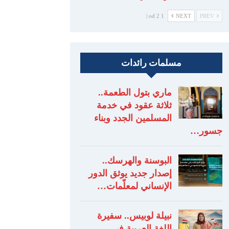
1 od 2 |
NEXT
PREV
مسلمات رائدات
ماري بتول الطعمة..
ثلاثة عقود في خدمة
المسلمين الجدد وبناء
جسور…
البوسنة والهرسك..
إصدار جديد يوثق الدور
الإنساني لمعلّمات…
نبيلة لوبيس.. سفيرة
اللغة العربية في