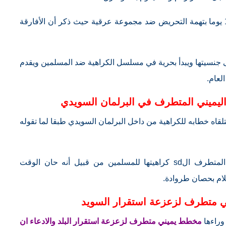
وفي أبريل عام 2019 تم الحكم عليه بالسجن 14 يوما بتهمة التحريض ضد مجموعة عرقية حيث ذكر أن الأفارقة
جنسيتها ويبدأ بحرية في مسلسل الكراهية ضد المسلمين ويقدم
لعام.
ليميني المتطرف في البرلمان السويدي
قاه خطابه للكراهية من داخل البرلمان السويدي طبقا لما تقوله
فقد أظهرت تصريحات قيادات الحزب اليميني المتطرف الsd كراهيتها للمسلمين من قبيل أنه حان الوقت
سلام بحصان طروادة.
 متطرف لزعزعة استقرار السويد
وراءها
مخطط يميني متطرف لزعزعة استقرار البلد والادعاء ان