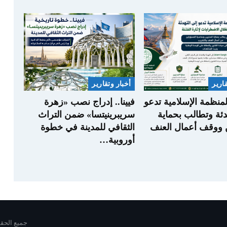
قارير
أخبار وتقارير
المنظمة الإسلامية تدعو
فيينا.. إدراج نصب «زهرة
دئة وتطالب بحماية
سريبرينيتسا» ضمن التراث
ن ووقف أعمال العنف
الثقافي للمدينة في خطوة
أوروبية…
جميع الحقوق محفوظة 6