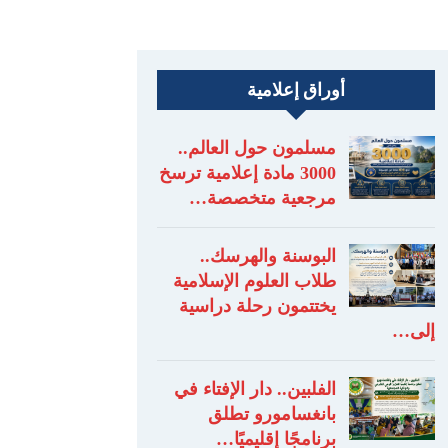
أوراق إعلامية
مسلمون حول العالم..
3000 مادة إعلامية ترسخ
مرجعية متخصصة…
البوسنة والهرسك..
طلاب العلوم الإسلامية
يختتمون رحلة دراسية
إلى…
الفلبين.. دار الإفتاء في
بانغسامورو تطلق
برنامجًا إقليميًا…