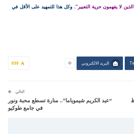
ين لا يفهمون حرية التعبير”.
وكل هذا للتمهيد على الأقل في
Tw
البريد الالكتروني
939
التالي
حفاظ
“عبد الكريم شيموياما”.. منارة تسطع محبة ونور
في جامع طوكيو