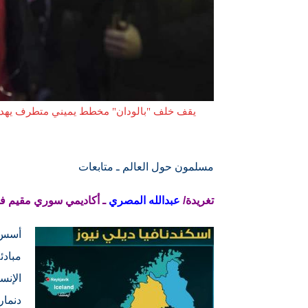
يقف خلف "بالودان" مخطط يميني متطرف يهدف 
مسلمون حول العالم ـ متابعات
تغريدة/
عبدالله المصري
ـ أكاديمي سوري مقيم في
مبادئ
الإنس
دنمار