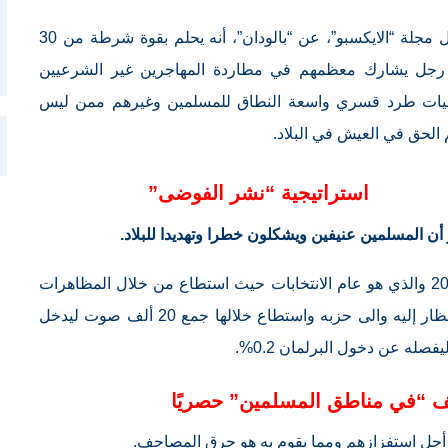
وتقول مجلة “الايكسبو”، عن “بالودان”، أنه يحلم بقوة شرطة من 30
رجل يشارك معظمهم في مطاردة المهاجرين غير الشرعيين
يات طرد قسري واسعة النطاق للمسلمين وغيرهم ممن ليس
 الحق في العيش في البلاد.
استراتيجية
“نشر الفوضى”
 أن المسلمين عنيفين ويشكلون خطرا وتهديدا للبلاد.
وقد حققت استراتيجيته بعض النجاح في عام 2019 والذي هو عام الانتخابات حيث استطاع من خلال المظاهرات
والفوضى والعنف التي يسود حولها الى جذب الأنظار إليه والى حزبه واستطاع خلالها جمع 20 ألف صوت ليدخل
“في مناطق المسلمين” حصريًا
أجل استفزازهم ومما يقوم به هو حرق المصاحف.