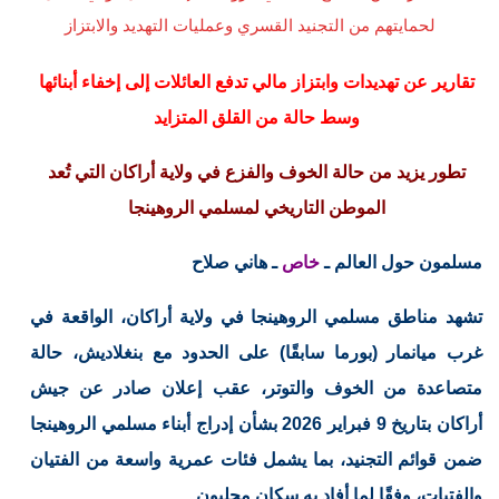
لحمايتهم من التجنيد القسري وعمليات التهديد والابتزاز
تقارير عن تهديدات وابتزاز مالي تدفع العائلات إلى إخفاء أبنائها
وسط حالة من القلق المتزايد
تطور يزيد من حالة الخوف والفزع في ولاية أراكان التي تُعد
الموطن التاريخي لمسلمي الروهينجا
مسلمون حول العالم ـ
خاص
ـ هاني صلاح
تشهد مناطق مسلمي الروهينجا في ولاية أراكان، الواقعة في
غرب ميانمار (بورما سابقًا) على الحدود مع بنغلاديش، حالة
متصاعدة من الخوف والتوتر، عقب إعلان صادر عن جيش
أراكان بتاريخ 9 فبراير 2026 بشأن إدراج أبناء مسلمي الروهينجا
ضمن قوائم التجنيد، بما يشمل فئات عمرية واسعة من الفتيان
والفتيات، وفقًا لما أفاد به سكان محليون.