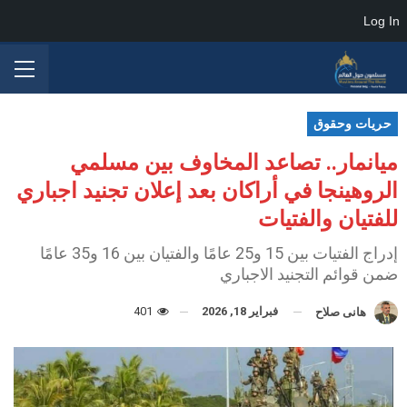
Log In
حريات وحقوق
ميانمار.. تصاعد المخاوف بين مسلمي
الروهينجا في أراكان بعد إعلان تجنيد اجباري
للفتيان والفتيات
إدراج الفتيات بين 15 و25 عامًا والفتيان بين 16 و35 عامًا
ضمن قوائم التجنيد الاجباري
فبراير 18, 2026
401
هانى صلاح