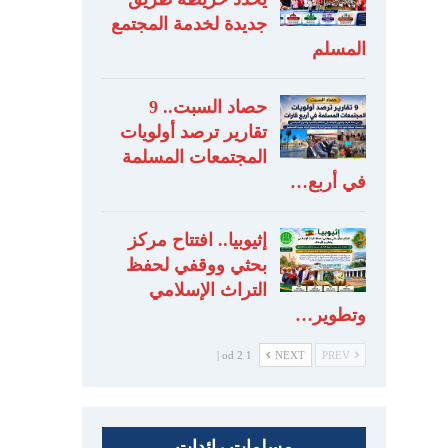
جديدة لخدمة المجتمع
المسلم
حصاد السبت.. 9
تقارير ترصد أولويات
المجتمعات المسلمة
في أربع…
إثيوبيا.. افتتاح مركز
بحثي ووقفي لحفظ
التراث الإسلامي
وتطوير…
1 od 2 |
NEXT
PREV
مسلمات رائدات