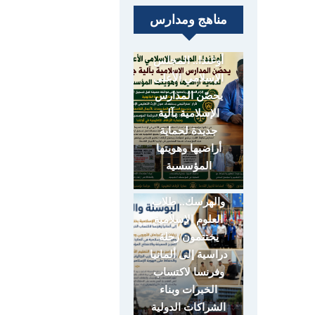
مناهج ومدارس
أوغندا.. المجلس
الإسلامي الأعلى
يحصّن المدارس
الإسلامية بآلية
جديدة لحماية
أراضيها وهويتها
المؤسسية
البوسنة
والهرسك.. طلاب
العلوم الإسلامية
يختتمون رحلة
دراسية إلى ألمانيا
وفرنسا لاكتساب
الخبرات وبناء
الشراكات الدولية