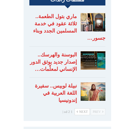
ماري بتول الطعمة..
ثلاثة عقود في خدمة
المسلمين الجدد وبناء
جسور…
البوسنة والهرسك..
إصدار جديد يوثق الدور
الإنساني لمعلّمات…
نبيلة لوبيس.. سفيرة
اللغة العربية في
إندونيسيا
1 od 2 |
NEXT
PREV