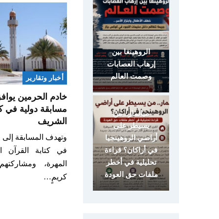
الروهينغا بين
إرهاب العصابات
وصمت العالم
أخبار وتقارير
خادم الحرمين يواف
مسابقة دولية في ك
ميانمار.. من
الشريف
يسيطر على
وتهدف المسابقة إلى إ
أراضي الروهينجيا
في كتابة القرآن ا
في أراكان؟ قراءة
تحليلية في أخطر
المهرة، ومشاركته
ملفات حق العودة
كريمٍ…