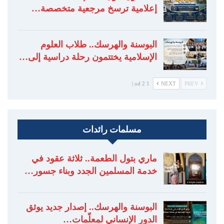
إعلامية ترسخ مرجعية متخصصة…
البوسنة والهرسك.. طلاب العلوم
الإسلامية يختتمون رحلة دراسية إلى…
1 od 2 |
NEXT
PREV
مسلمات رائدات
ماري بتول الطعمة.. ثلاثة عقود في
خدمة المسلمين الجدد وبناء جسور…
البوسنة والهرسك.. إصدار جديد يوثق
الدور الإنساني لمعلّمات…