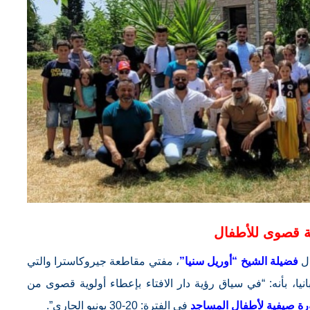
ة قصوى للأطفال
ال
فضيلة الشيخ “أوريل سنيا”
، مفتي مقاطعة جيروكاسترا والتي
ا، بأنه: “في سياق رؤية دار الافتاء بإعطاء أولوية قصوى من
رة صيفية لأطفال المساجد
في الفترة: 20-30 يونيو الجاري”.