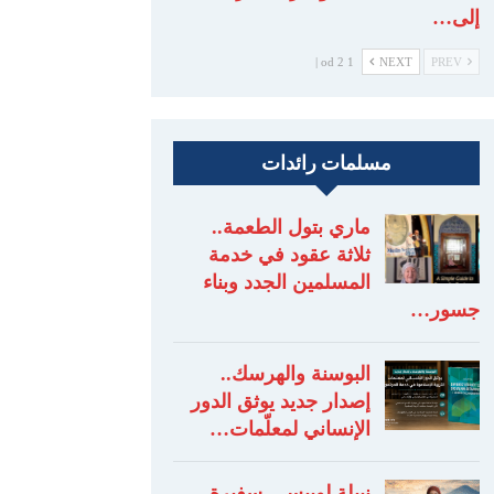
إلى…
1 od 2 |
NEXT
PREV
مسلمات رائدات
ماري بتول الطعمة..
ثلاثة عقود في خدمة
المسلمين الجدد وبناء
جسور…
البوسنة والهرسك..
إصدار جديد يوثق الدور
الإنساني لمعلّمات…
نبيلة لوبيس.. سفيرة