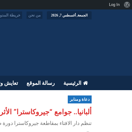
نبذة
Log In
عن
من نحن
خريطة المدون
الجمعة, أغسطس 7, 2026
ووردبريس
الرئيسية
رسالة الموقع
تعايش وت
دعاة ومنابر
ألبانيا.. جوامع “جيروكاسترا” الأ
تنظم دار الافتاء بمقاطعة جيروكاسترا دورة صيفية لأطفا