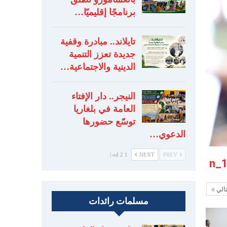
برنامجًا إقليميًا…
تايلاند.. مبادرة وقفية
جديدة تعزز التنمية
الدينية والاجتماعية…
النيجر.. دار الإفتاء
العامة في بلغاريا
توسّع حضورها
الدعوي…
1 od 2 |
NEXT
PREV
تالي
مسلمات رائدات