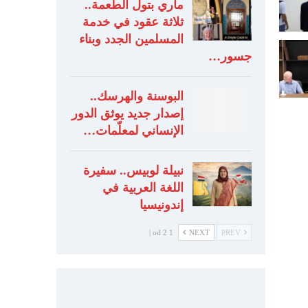
ماري بتول الطعمة..
ثلاثة عقود في خدمة
المسلمين الجدد وبناء
جسور…
البوسنة والهرسك..
إصدار جديد يوثق الدور
الإنساني لمعلّمات…
نبيلة لوبيس.. سفيرة
اللغة العربية في
إندونيسيا
1 od 2 |
NEXT
PREV