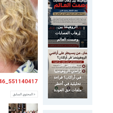
الروهينغا بين
إرهاب العصابات
وصمت العالم
ميانمار.. من
يسيطر على
أراضي الروهينجيا
في أراكان؟ قراءة
551140417_18387248731130846_1022619441537831307_n
تحليلية في أخطر
ملفات حق العودة
المحتوي السابق