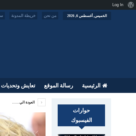
نبذة
Log In
عن
من نحن
خريطة المدونة
سي
الخميس, أغسطس 6, 2026
ووردبريس
الرئيسية
رسالة الموقع
تعايش وتحديات
العودة الي......
حوارات
الفيسبوك