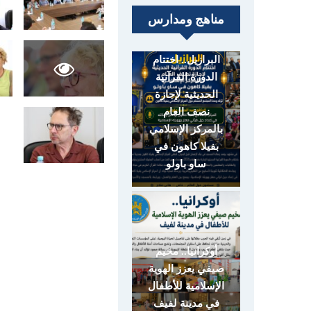
مناهج ومدارس
البرازيل.. اختتام
الدورة القرآنية
الحديثية لإجازة
نصف العام
بالمركز الإسلامي
بفيلا كاهون في
ساو باولو
أوكرانيا.. مخيم
صيفي يعزز الهوية
الإسلامية للأطفال
في مدينة لفيف