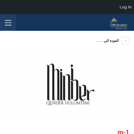
Log In
العودة الي......
m-1