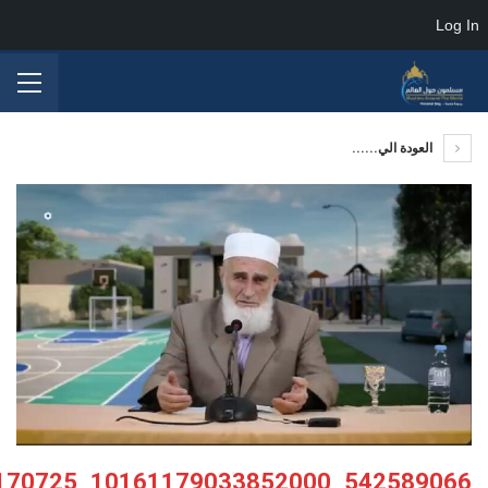
Log In
العودة الي......
542589066_10161179033852000_610933131636170725_n