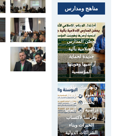
مناهج ومدارس
أوغندا.. المجلس
الإسلامي الأعلى
يحصّن المدارس
الإسلامية بآلية
جديدة لحماية
أراضيها وهويتها
المؤسسية
البوسنة
والهرسك.. طلاب
العلوم الإسلامية
يختتمون رحلة
دراسية إلى ألمانيا
وفرنسا لاكتساب
الخبرات وبناء
الشراكات الدولية