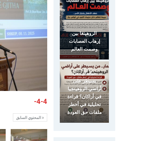
الروهينغا بين
إرهاب العصابات
وصمت العالم
ميانمار.. من
يسيطر على
أراضي الروهينجيا
في أراكان؟ قراءة
4-4-
تحليلية في أخطر
ملفات حق العودة
المحتوي السابق