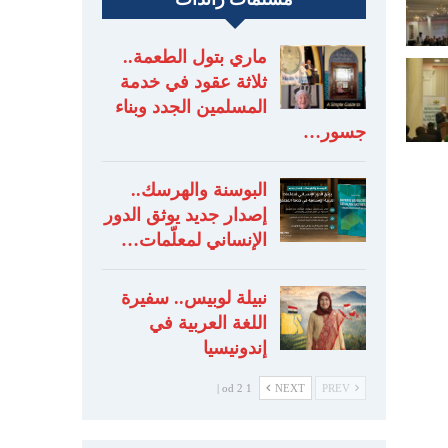
ماري بتول الطعمة..
ثلاثة عقود في خدمة
المسلمين الجدد وبناء
جسور…
البوسنة والهرسك..
إصدار جديد يوثق الدور
الإنساني لمعلّمات…
نبيلة لوبيس.. سفيرة
اللغة العربية في
إندونيسيا
1 od 2 |
NEXT
PREV