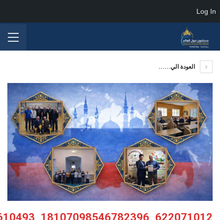
Log In
العودة الي......
622071012_18107098546782396_4836595876844610493_n