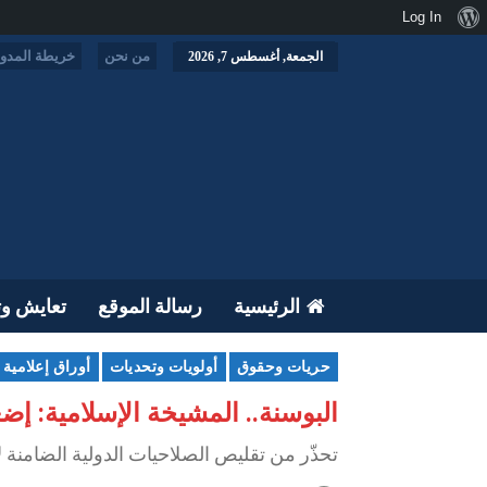
نبذة
Log In
عن
من نحن
خريطة المدون
الجمعة, أغسطس 7, 2026
ووردبريس
الرئيسية
رسالة الموقع
تعايش وت
حريات وحقوق
أولويات وتحديات
أوراق إعلامية
البوسنة.. المشيخة الإسلامية: إض
تحذّر من تقليص الصلاحيات الدولية الضامنة ل