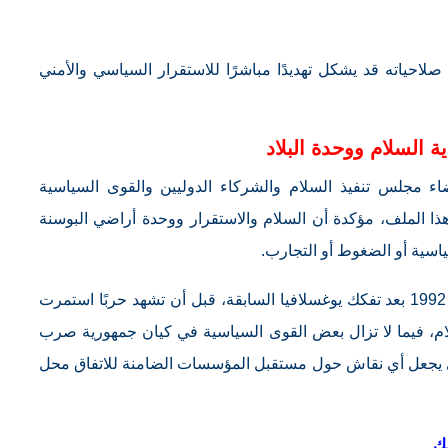
لاحياته قد يشكل تهديدًا مباشرًا للاستقرار السياسي والأمني
ة السلام ووحدة البلاد
اء مجلس تنفيذ السلام والشركاء الدوليين والقوى السياسية
هذا الملف، مؤكدة أن السلام والاستقرار ووحدة أراضي البوسنة
سية أو الضغوط أو التجارب.
ويُذكر بأن البوسنة والهرسك نالت استقلالها عام 1992 بعد تفكك يوغسلافيا السابقة، قبل أن تشهد حربًا استمرت
ايتون للسلام، فيما لا تزال بعض القوى السياسية في كيان جمهورية صرب
لذي يجعل أي نقاش حول مستقبل المؤسسات الضامنة للاتفاق محل
ك.