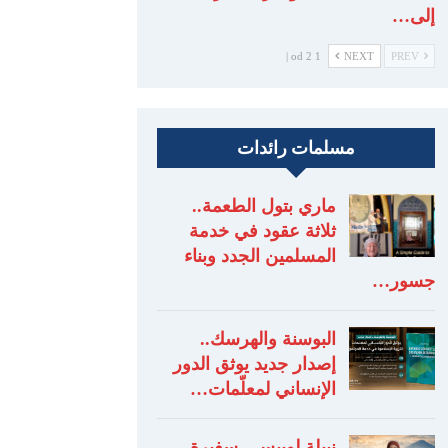
إلى…
1 od 2 |
NEXT
PREV
مسلمات رائدات
ماري بتول الطعمة..
ثلاثة عقود في خدمة
المسلمين الجدد وبناء
جسور…
البوسنة والهرسك..
إصدار جديد يوثق الدور
الإنساني لمعلّمات…
نبيلة لوبيس.. سفيرة