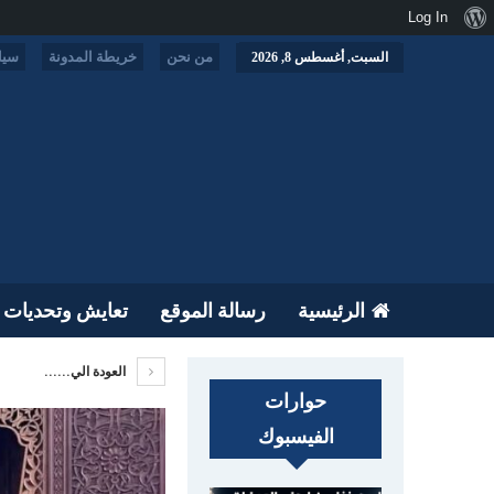
نبذة
Log In
عن
من نحن
خريطة المدونة
سيا
السبت, أغسطس 8, 2026
ووردبريس
الرئيسية
رسالة الموقع
تعايش وتحديات
العودة الي......
حوارات
الفيسبوك