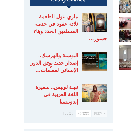
ماري بتول الطعمة..
ثلاثة عقود في خدمة
المسلمين الجدد وبناء
جسور…
البوسنة والهرسك..
إصدار جديد يوثق الدور
الإنساني لمعلّمات…
نبيلة لوبيس.. سفيرة
اللغة العربية في
إندونيسيا
1 od 2 |
NEXT
PREV