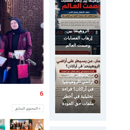
الروهينغا بين
إرهاب العصابات
وصمت العالم
ميانمار.. من
يسيطر على
أراضي الروهينجيا
في أراكان؟ قراءة
6
تحليلية في أخطر
ملفات حق العودة
المحتوي السابق