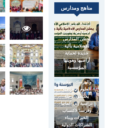
مناهج ومدارس
أوغندا.. المجلس
الإسلامي الأعلى
يحصّن المدارس
الإسلامية بآلية
جديدة لحماية
أراضيها وهويتها
المؤسسية
البوسنة
والهرسك.. طلاب
العلوم الإسلامية
يختتمون رحلة
دراسية إلى ألمانيا
وفرنسا لاكتساب
الخبرات وبناء
الشراكات الدولية