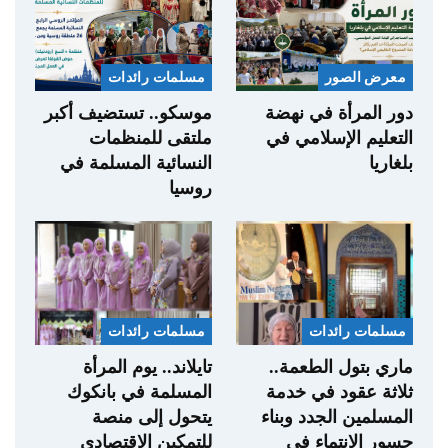
معرض الصور
مسلمات رائدات
دور المرأة في نهضة
موسكو.. تستضيف أكبر
التعليم الإسلامي في
ملتقى للمنظمات
بلغاريا
النسائية المسلمة في
روسيا
مسلمات رائدات
مسلمات رائدات
ماري بتول الطعمة..
تايلاند.. يوم المرأة
ثلاثة عقود في خدمة
المسلمة في بانكوك
المسلمين الجدد وبناء
يتحول إلى منصة
جسور الانتماء في
للتمكين الاقتصادي