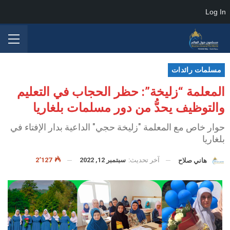
Log In
مسلمات رائدات
المعلمة “زليخة”: حظر الحجاب في التعليم
والتوظيف يحدُّ من دور مسلمات بلغاريا
حوار خاص مع المعلمة "زليخة حجي" الداعية بدار الإفتاء في
بلغاريا
آخر تحديث:
سبتمبر 12, 2022
2٬127
هاني صلاح