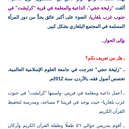
ألقت
“زليخة حجي”، الداعية والمعلمة في قرية “كرايشت” في
جنوب غرب بلغاريا،
الضوء على أكبر عائق يحدُّ من دور المرأة
المسلمة في المجتمع البلغاري بشكل كبير.
وإلى الحوار..
ـ هل من تعريف بكم؟
ـ “زليخة حجي” تخرجت في جامعة العلوم الإسلامية العالمية،
تخصص أصول فقه، بالأردن، سنة 2012م.
ـ أعمل داعية ومعلمة في قريتي -واسمها “كرايشت” في جنوب
غرب بلغاريا- حيث يوجد في قريتنا ٣ مساجد، ومدرسة لتحفيظ
القرآن الكريم.
ـ أقوم بتدريس حوالي ٥٦ طفلًا وطفلة القرآن الكريم وأركان