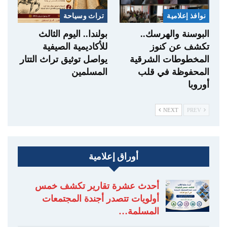
نوافذ إعلامية
تراث وسياحة
البوسنة والهرسك..
بولندا.. اليوم الثالث
تكشف عن كنوز
للأكاديمية الصيفية
المخطوطات الشرقية
يواصل توثيق تراث التتار
المحفوظة في قلب
المسلمين
أوروبا
NEXT
PREV
أوراق إعلامية
أحدث عشرة تقارير تكشف خمس
أولويات تتصدر أجندة المجتمعات
المسلمة…