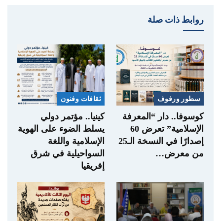
روابط ذات صلة
سطور ورفوف
ثقافات وفنون
كوسوفا.. دار “المعرفة
كينيا.. مؤتمر دولي
الإسلامية” تعرض 60
يسلط الضوء على الهوية
إصدارًا في النسخة الـ25
الإسلامية واللغة
من معرض…
السواحيلية في شرق
إفريقيا