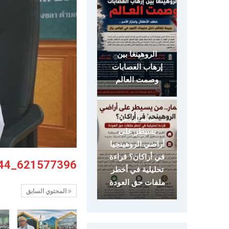
الروهينغا بين
إرهاب العصابات
وصمت العالم
ميانمار.. من
يسيطر على
أراضي الروهينجيا
في أراكان؟ قراءة
621577396_1346811164153644_5409423976554285508_n
تحليلية في أخطر
ملفات حق العودة
المحتوي السابق