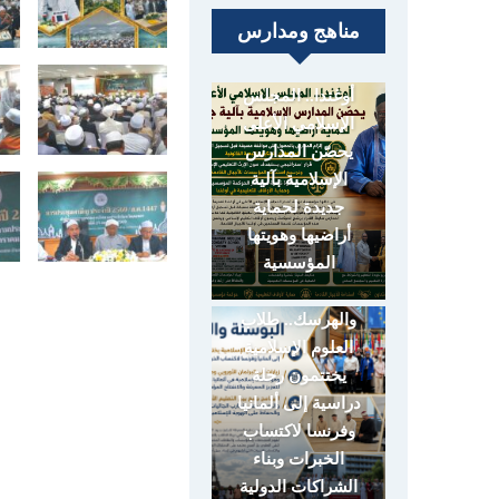
مناهج ومدارس
أوغندا.. المجلس
الإسلامي الأعلى
يحصّن المدارس
الإسلامية بآلية
جديدة لحماية
أراضيها وهويتها
المؤسسية
البوسنة
والهرسك.. طلاب
العلوم الإسلامية
يختتمون رحلة
دراسية إلى ألمانيا
وفرنسا لاكتساب
الخبرات وبناء
الشراكات الدولية