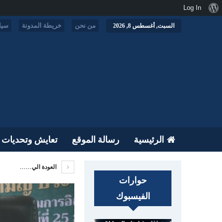
نبذة
Log In
عن
من نحن
خريطة المدونة
سيا
السبت, أغسطس 8, 2026
ووردبريس
الرئيسية
رسالة الموقع
تعايش وتحديات
العودة الي......
حوارات
الفيسبوك