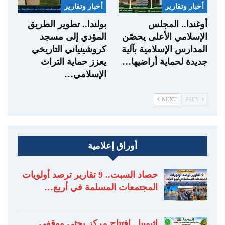
أخبار وتقارير
أخبار وتقارير
أوغندا.. المجلس
بولندا.. تطوير الطريق
الإسلامي الأعلى يحصّن
المؤدي إلى مسجد
المدارس الإسلامية بآلية
كروشينياني التاريخي
جديدة لحماية أراضيها…
يعزز حماية التراث
الإسلامي…
NEXT
PREV
أوراق إعلامية
حصاد السبت.. 9 تقارير ترصد أولويات
المجتمعات المسلمة في أربع…
إثيوبيا.. افتتاح مركز بحثي ووقفي