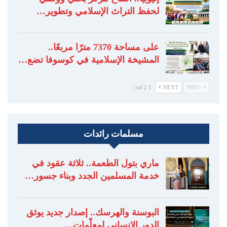
لحفظ التراث الإسلامي وتطوير…
على مساحة 7370 مترًا مربعًا..
المشيخة الإسلامية في كوسوفا تضع…
1 od 2 |
NEXT
PREV
مسلمات رائدات
ماري بتول الطعمة.. ثلاثة عقود في
خدمة المسلمين الجدد وبناء جسور…
البوسنة والهرسك.. إصدار جديد يوثق
الدور الإنساني لمعلّمات…