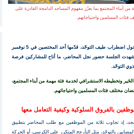
من أبناء المجتمع بما يعزّز مفهوم المساجد الدامجة القادرة على
 فئات المسلمين واحتياجاتهم.
ورشة توعوية حول اضطراب طيف التوحّد، قدّمها أحد المختصين في 5 نوفمبر
وشهدت الجلسة حضور نجل المحاضر، ما أتاح للمشاركين فرصة
ي التوحّد.
الخَير وتخطيطه الاستشرافي لخدمة فئة مهمة من أبناء المجتمع،
حتضان مختلف فئات المسلمين واحتياجاتهم.
موظفين بالفروق السلوكية وكيفية التعامل معها
جد، إذ تجاوب ثلاثة من الموظفين مع طلب المحاضر بتطبيق
صابين بالتوحّد، مثل التأرجح المتكرر على الكرسي، أو الحركة