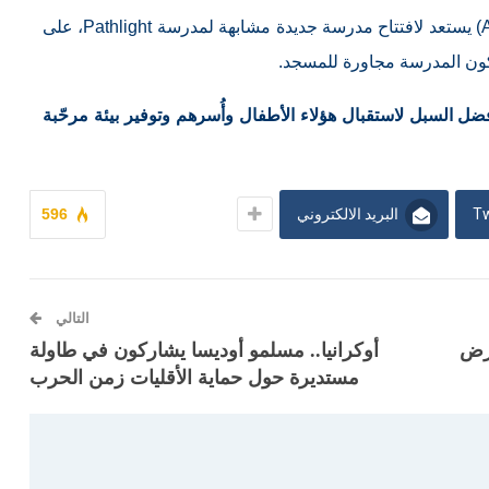
أعلن خلال الورشة أن مركز خدمات التوحّد (ACS) يستعد لافتتاح مدرسة جديدة مشابهة لمدرسة Pathlight، على
ضل السبل لاستقبال هؤلاء الأطفال وأُسرهم وتوفير بيئة مرحّبة
Tw
البريد الالكتروني
596
التالي
أرض
أوكرانيا.. مسلمو أوديسا يشاركون في طاولة
مستديرة حول حماية الأقليات زمن الحرب