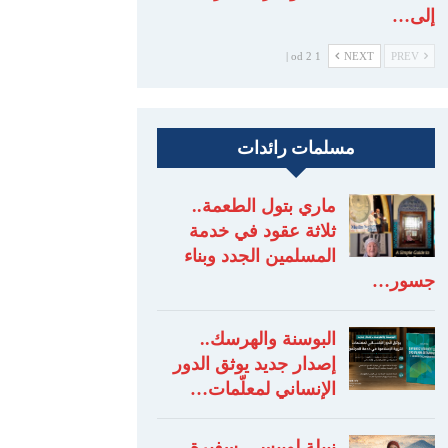
إلى…
1 od 2 |
NEXT
PREV
مسلمات رائدات
ماري بتول الطعمة..
ثلاثة عقود في خدمة
المسلمين الجدد وبناء
جسور…
البوسنة والهرسك..
إصدار جديد يوثق الدور
الإنساني لمعلّمات…
نبيلة لوبيس.. سفيرة