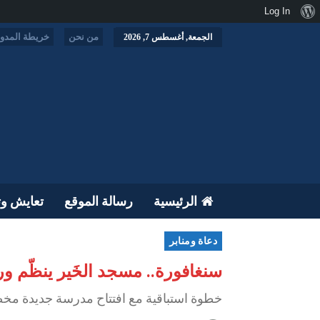
نبذة
Log In
عن
من نحن
خريطة المدون
الجمعة, أغسطس 7, 2026
ووردبريس
الرئيسية
رسالة الموقع
تعايش وت
دعاة ومنابر
سنغافورة.. مسجد الخَير ينظّم ور
خطوة استباقية مع افتتاح مدرسة جديدة مخصّ