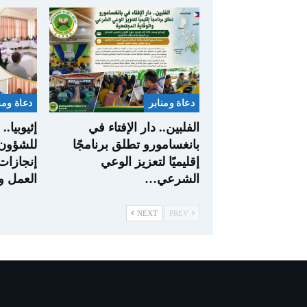
دعاة ومنابر
دعاة ومن
الفلبين.. دار الإفتاء في
إثيوبيا.
بانغسامورو تطلق برنامجًا
للشؤون 
إقليميًا لتعزيز الوعي
إنجازات
الشرعي…
العمل 
NEXT
PREV