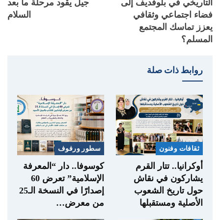
التاريخي في بلوفديف إلى
جيل يقود مرحلة ما بعد
فضاء اجتماعي وثقافي
السلام
يعزز تماسك المجتمع
المسلم؟
روابط ذات صلة
ثقافات وفنون
سطور ورفوف
أوكرانيا.. تتار القرم
كوسوفا.. دار “المعرفة
يشاركون في نقاش
الإسلامية” تعرض 60
حول تاريخ الشعوب
إصدارًا في النسخة الـ25
الأصلية ومستقبلها
من معرض…