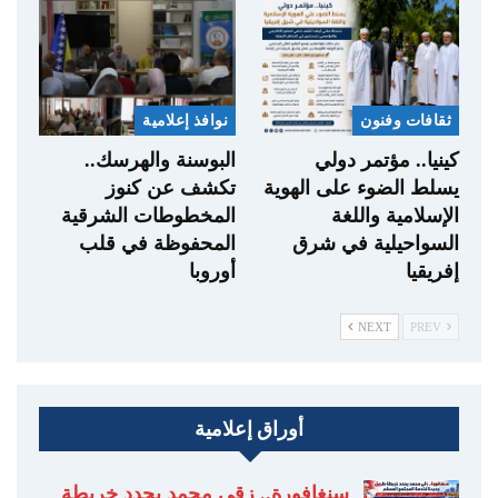
ثقافات وفنون
نوافذ إعلامية
كينيا.. مؤتمر دولي
البوسنة والهرسك..
يسلط الضوء على الهوية
تكشف عن كنوز
الإسلامية واللغة
المخطوطات الشرقية
السواحيلية في شرق
المحفوظة في قلب
إفريقيا
أوروبا
NEXT
PREV
أوراق إعلامية
سنغافورة.. زقي محمد يحدد خريطة