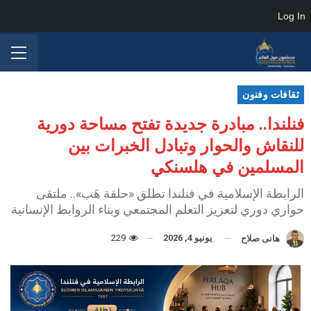
Log In
ثقافات وفنون
فنلندا.. مبادرة جديدة تفتح مساحة دورية
للنقاش والحوار وتبادل الخبرات بين
المسلمين في هلسنكي
الرابطة الإسلامية في فنلندا تطلق «حلقة هَب».. ملتقى
حواري دوري لتعزيز التعلم المجتمعي وبناء الروابط الإنسانية
يونيو 4, 2026
229
هانى صلاح