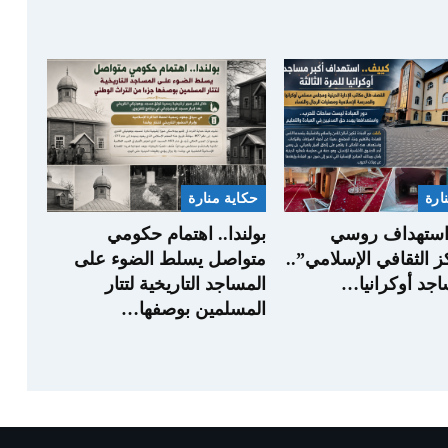
ارة
حكاية منارة
 استهداف روسي
بولندا.. اهتمام حكومي
ز الثقافي الإسلامي”..
متواصل يسلط الضوء على
اجد أوكرانيا…
المساجد التاريخية لتتار
المسلمين بوصفها…