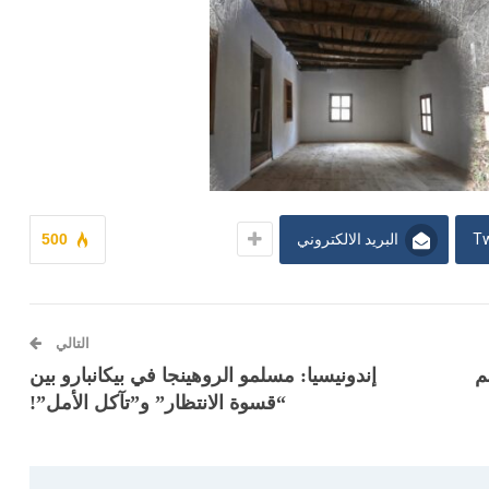
Tw
البريد الالكتروني
500
التالي
دهم
إندونيسيا: مسلمو الروهينجا في بيكانبارو بين
“قسوة الانتظار” و”تآكل الأمل”!