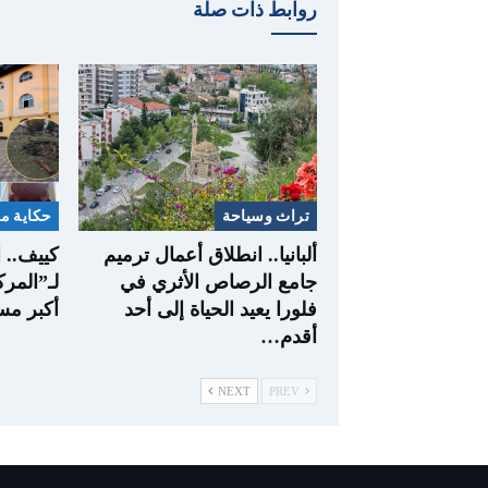
روابط ذات صلة
تراث وسياحة
حكاية من
ألبانيا.. انطلاق أعمال ترميم
كييف..
جامع الرصاص الأثري في
لـ”المرك
فلورا يعيد الحياة إلى أحد
أكبر مس
أقدم…
NEXT
PREV