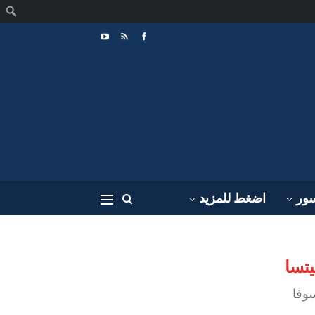
ا
سور
اضغط للمزيد
يتسا
سوفا