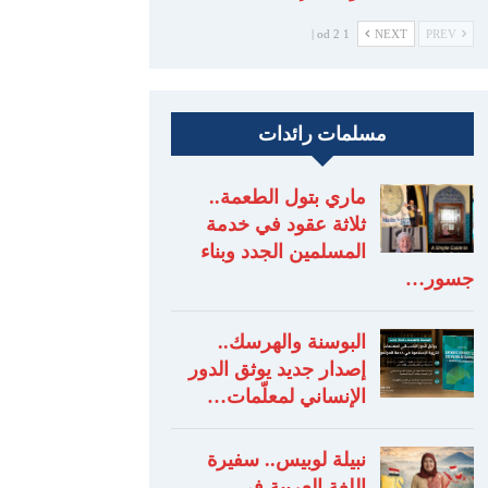
1 od 2 |
NEXT
PREV
مسلمات رائدات
ماري بتول الطعمة..
ثلاثة عقود في خدمة
المسلمين الجدد وبناء
جسور…
البوسنة والهرسك..
إصدار جديد يوثق الدور
الإنساني لمعلّمات…
نبيلة لوبيس.. سفيرة
اللغة العربية في