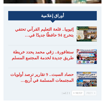
أوراق إعلامية
إثيوبيا.. قلعة التعليم القرآني تحتفي
بتخرج 94 حافظًا جديدًا في…
سنغافورة.. زقي محمد يحدد خريطة
طريق جديدة لخدمة المجتمع المسلم
حصاد السبت.. 9 تقارير ترصد أولويات
المجتمعات المسلمة في أربع…
1 od 2 |
NEXT
PREV