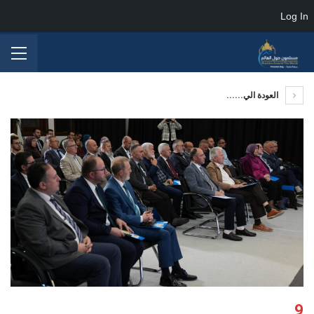
Log In
العودة الي......
9