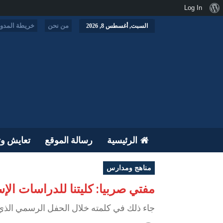
نبذة
Log In
عن
من نحن
خريطة المدون
السبت, أغسطس 8, 2026
ووردبريس
الرئيسية
رسالة الموقع
تعايش وت
مناهج ومدارس
مفتي صربيا: كليتنا للدراسات ال
جاء ذلك في كلمته خلال الحفل الرسمي الذي نظ