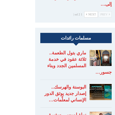
إلى…
1 od 2 |
NEXT
PREV
مسلمات رائدات
ماري بتول الطعمة..
ثلاثة عقود في خدمة
المسلمين الجدد وبناء
جسور…
البوسنة والهرسك..
إصدار جديد يوثق الدور
الإنساني لمعلّمات…
نبيلة لوبيس.. سفيرة