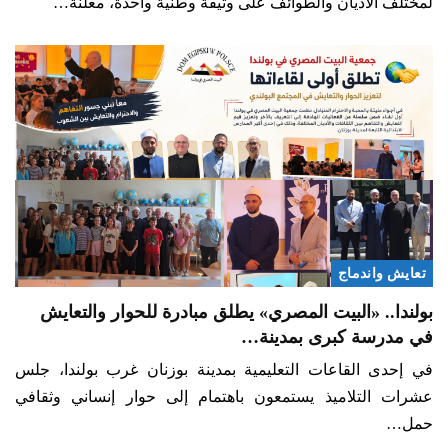
لمختلف الأديان والطوائف على وثيقة وطنية واحدة، معلنة…
تعايش واندماج
بولندا.. «البيت المصري» يطلق مبادرة للحوار والتعايش
في مدرسة كبرى بمدينة…
في إحدى القاعات التعليمية بمدينة بوزنان غرب بولندا، جلس
عشرات التلاميذ يستمعون باهتمام إلى حوار إنساني وثقافي
حمل…