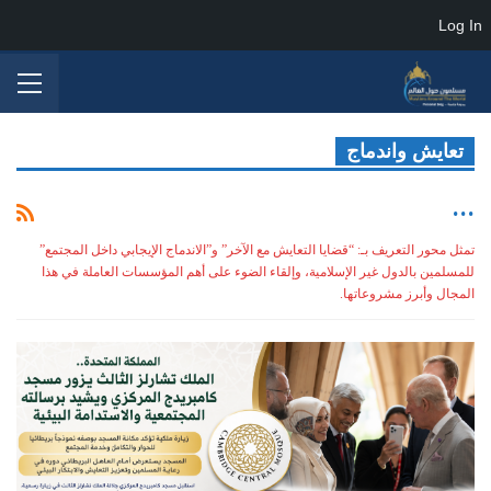
Log In
تعايش واندماج
...
تمثل محور التعريف بـ: “قضايا التعايش مع الآخر” و”الاندماج الإيجابي داخل المجتمع”
للمسلمين بالدول غير الإسلامية، وإلقاء الضوء على أهم المؤسسات العاملة في هذا
المجال وأبرز مشروعاتها.