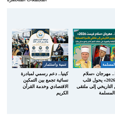
المسلمة
تنمية واستثمار
. مهرجان «سلام
كينيا.. دعم رسمي لمبادرة
فيست 2026» يحول قلب
نسائية تجمع بين التمكين
 التاريخي إلى ملتقى
الاقتصادي وخدمة القرآن
المسلمة
الكريم