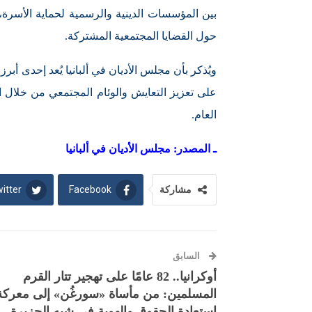
بين المؤسسات الدينية والرسمية لحماية الأسرة، إ
حول القضايا المجتمعية المشتركة.
ويُذكر بأن مجلس الأديان في ألبانيا يُعد إحدى أبر
على تعزيز التعايش والوئام المجتمعي من خلال ال
العام.
ـ المصدر: مجلس الأديان في ألبانيا
itter
Facebook
مشاركة
السابق
أوكرانيا.. 82 عامًا على تهجير تتار القرم
المسلمين: من مأساة «سورغُن» إلى معركة
استعادة الحقوق والهوية في شبه الجزيرة