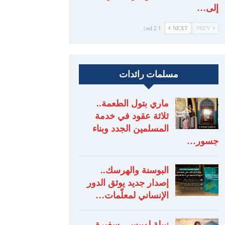
إلى…
1 od 2 |
NEXT
PREV
مسلمات رائدات
ماري بتول الطعمة..
ثلاثة عقود في خدمة
المسلمين الجدد وبناء
جسور…
البوسنة والهرسك..
إصدار جديد يوثق الدور
الإنساني لمعلّمات…
نبيلة لوبيس.. سفيرة