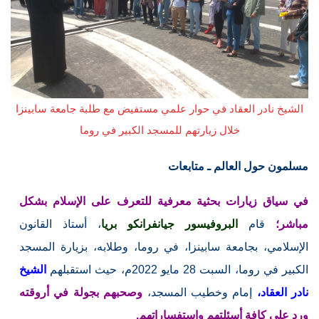
الشيخ نادر العقاد في حوار علمي مستفيض مع طلبة جامعة سابينزا
خلال زيارتهم للمسجد الكبير في روما
مسلمون حول العالم ـ متابعات
في سياق زيارات بحثية معرفية للتعرف على الإسلام بشكل
مباشر؛
قام
البروفيسور جيانفرانكو بريا
، أستاذ القانون
الإسلامي، بجامعة سابينزا، في روما، وطلابه، بزيارة المسجد
الكبير في روما، السبت 28 مايو 2022م، حيث استقبلهم
الشيخ
نادر العقاد،
إمام وخطيب المسجد،
وصحبهم بجولة في أروقته
ورد على كافة أسئلتهم واستفساراتهم.