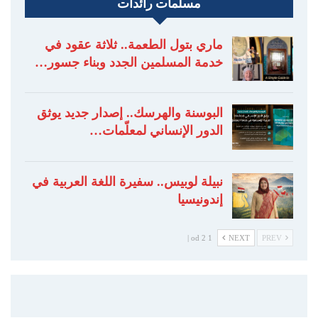
مسلمات رائدات
ماري بتول الطعمة.. ثلاثة عقود في
خدمة المسلمين الجدد وبناء جسور…
البوسنة والهرسك.. إصدار جديد يوثق
الدور الإنساني لمعلّمات…
نبيلة لوبيس.. سفيرة اللغة العربية في
إندونيسيا
1 od 2 |
NEXT
PREV