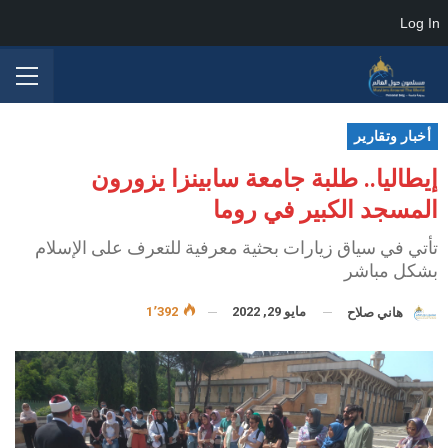
Log In
أخبار وتقارير
إيطاليا.. طلبة جامعة سابينزا يزورون
المسجد الكبير في روما
تأتي في سياق زيارات بحثية معرفية للتعرف على الإسلام
بشكل مباشر
مايو 29, 2022
1٬392
هاني صلاح