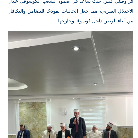
أثر وطني كبير، حيث ساعد في صمود الشعب الكوسوفي خلال
الاحتلال الصربي، مما جعل الجاليات نموذجًا للتضامن والتكافل
بين أبناء الوطن داخل كوسوفا وخارجها.