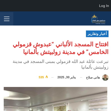
Log In
أخبار وتقارير
افتتاح المسجد الألباني “عبدوش قزمولي
الخامس” في مدينة زولبيتش بألمانيا
تبرعت عائلة عبد الله قزمولي بمبنى المسجد في مدينة
زولبيتش بألمانيا
يناير 30, 2025
535
هانى صلاح