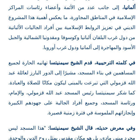
ألمانيا،
إلى جانب عدد من الأئمة وأعضاء رئاسات المراكز
الإسلامية في المناطق المجاورة، ما يعكس أهمية هذا المشروع
الديني في تعزيز الروابط الإسلامية بين أفراد الجاليات الألبانية
من دول غرب البلقان ألبانيا وكوسوفا ومقدونيا الشمالية والجبل
الأسود والمهاجرة إلى ألمانيا ودول غرب أوروبا.
في كلمته الترحيبية، قدم الشيخ سيمنيتسا
تهانيه الحارة لجميع
المساهمين في بناء المسجد، مشيرًا إلى الدور البارز لعائلة عبد
الله قزمولي التي تبرعت بالمبنى ليكون مكانًا للصلاة والعبادة.
كما شكر سيمنيتسا رئيس المسجد عبد الله قزمولي، والإمام،
ورئاسة المسجد، وجميع أفراد الجالية على جهودهم الكبيرة
وإنجازاتهم الملموسة في فترة زمنية قصيرة.
وفي معرض حديثه، قال الشيخ سيمنيتسا:
“هذا المسجد ليس
مجرد مبنى مادي، بل هو مكان مقدس يمثل روح الدين والوحدة.