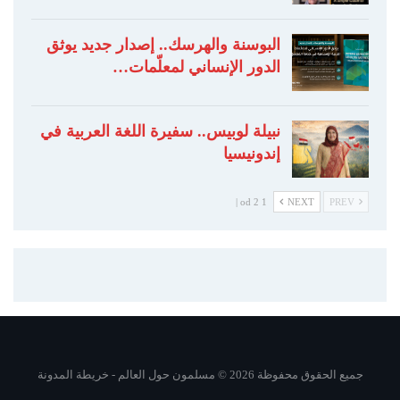
البوسنة والهرسك.. إصدار جديد يوثق
الدور الإنساني لمعلّمات…
نبيلة لوبيس.. سفيرة اللغة العربية في
إندونيسيا
1 od 2 |
NEXT
PREV
جميع الحقوق محفوظة 2026 © مسلمون حول العالم -
خريطة المدونة