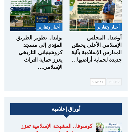
أخبار وتقارير
أخبار وتقارير
أوغندا.. المجلس
بولندا.. تطوير الطريق
الإسلامي الأعلى يحصّن
المؤدي إلى مسجد
المدارس الإسلامية بآلية
كروشينياني التاريخي
جديدة لحماية أراضيها…
يعزز حماية التراث
الإسلامي…
NEXT
PREV
أوراق إعلامية
كوسوفا.. المشيخة الإسلامية تعزز