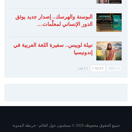
البوسنة والهرسك.. إصدار جديد يوثق
الدور الإنساني لمعلّمات…
نبيلة لوبيس.. سفيرة اللغة العربية في
إندونيسيا
1 od 2 |
NEXT
PREV
جميع الحقوق محفوظة 2026 © مسلمون حول العالم -
خريطة المدونة