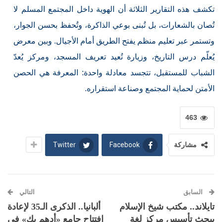
تكشف هذه التقارير الثلاثة أن الهوية داخل المجتمع المسلم لا
تُصان بالشعارات، بل تُبنى بوعي الذاكرة، وتُحفظ بحسن الجوار،
وتستمر عبر تعليم منظم يفتح الطريق أمام الأجيال. وبين معرض
يُعلّم درس التاريخ، وزيارة تُعيد تعريف المسجد، ومركز يُعدّ
الشباب للمستقبل، تتجسد معادلة واحدة: المعرفة هي الحصن
الأمتن لحماية المجتمع وصناعة استقراره.
463
Twitter
Facebook
مشاركة
السابق
التالي
تايلاند.. مكتب شيخ الإسلام
ألبانيا.. الذكرى الـ35 لإعادة
يبحث تأسيس مركز لغة
افتتاح جامع «أدهم بك» في