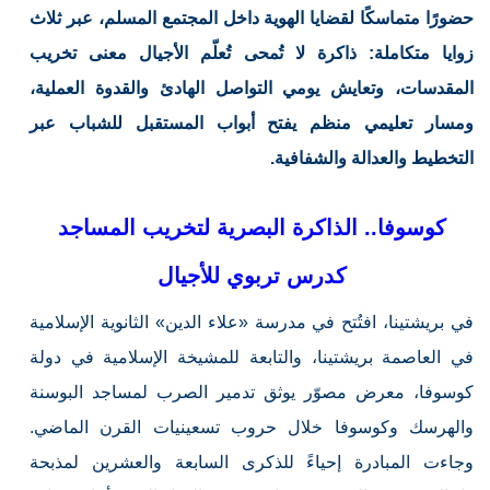
حضورًا متماسكًا لقضايا الهوية داخل المجتمع المسلم، عبر ثلاث
زوايا متكاملة: ذاكرة لا تُمحى تُعلّم الأجيال معنى تخريب
المقدسات، وتعايش يومي التواصل الهادئ والقدوة العملية،
ومسار تعليمي منظم يفتح أبواب المستقبل للشباب عبر
التخطيط والعدالة والشفافية.
كوسوفا.. الذاكرة البصرية لتخريب المساجد
كدرس تربوي للأجيال
في بريشتينا، افتُتح في مدرسة «علاء الدين» الثانوية الإسلامية
في العاصمة بريشتينا، والتابعة للمشيخة الإسلامية في دولة
كوسوفا، معرض مصوّر يوثق تدمير الصرب لمساجد البوسنة
والهرسك وكوسوفا خلال حروب تسعينيات القرن الماضي.
وجاءت المبادرة إحياءً للذكرى السابعة والعشرين لمذبحة