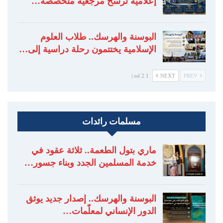
إعلامية ترسخ مرجعية متخصصة…
البوسنة والهرسك.. طلاب العلوم
الإسلامية يختتمون رحلة دراسية إلى…
1 od 2 |
NEXT
PREV
مسلمات رائدات
ماري بتول الطعمة.. ثلاثة عقود في
خدمة المسلمين الجدد وبناء جسور…
البوسنة والهرسك.. إصدار جديد يوثق
الدور الإنساني لمعلّمات…