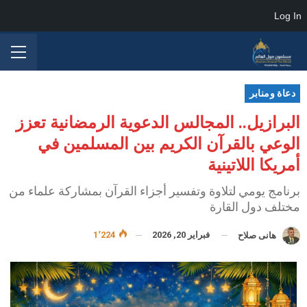
Log In
دعاة ومنابر
البرازيل.. المجالس الدعوية الرمضانية تعزز
الوعي بالقرآن الكريم بين المسلمين في
أمريكا اللاتينية
برنامج يومي لتلاوة وتفسير أجزاء القرآن بمشاركة علماء من
مختلف دول القارة
فبراير 20, 2026
1٬224
هانى صلاح