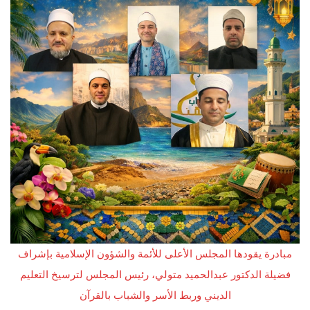
مبادرة يقودها المجلس الأعلى للأئمة والشؤون الإسلامية بإشراف
فضيلة الدكتور عبدالحميد متولي، رئيس المجلس لترسيخ التعليم
الديني وربط الأسر والشباب بالقرآن