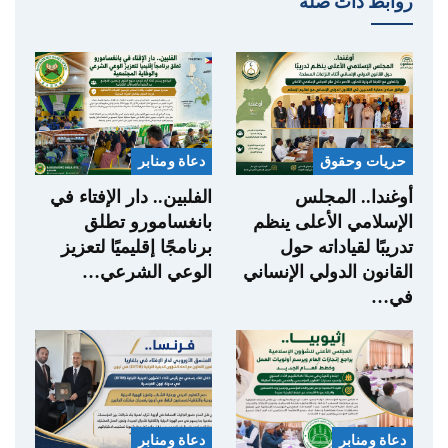
روابط ذات صلة
حريات وحقوق
دعاة ومنابر
أوغندا.. المجلس
الفلبين.. دار الإفتاء في
الإسلامي الأعلى ينظم
بانغسامورو تطلق
تدريبًا لقياداته حول
برنامجًا إقليميًا لتعزيز
القانون الدولي الإنساني
الوعي الشرعي…
في…
دعاة ومنابر
دعاة ومنابر