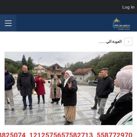
Log In
العودة الي......
558772970_1212575657582713_1636278064778825074_n