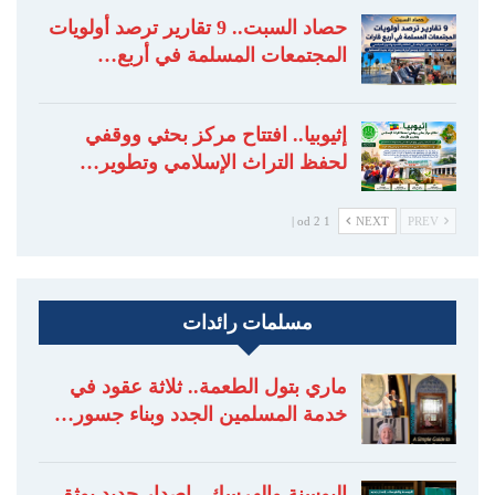
حصاد السبت.. 9 تقارير ترصد أولويات
المجتمعات المسلمة في أربع…
إثيوبيا.. افتتاح مركز بحثي ووقفي
لحفظ التراث الإسلامي وتطوير…
1 od 2 |
NEXT
PREV
مسلمات رائدات
ماري بتول الطعمة.. ثلاثة عقود في
خدمة المسلمين الجدد وبناء جسور…
البوسنة والهرسك.. إصدار جديد يوثق