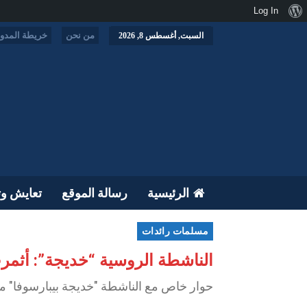
نبذة
Log In
عن
من نحن
خريطة المدون
السبت, أغسطس 8, 2026
ووردبريس
الرئيسية
رسالة الموقع
تعايش وت
مسلمات رائدات
الناشطة الروسية “خديجة”: أثمرت
حوار خاص مع الناشطة "خديجة بيبارسوفا" 