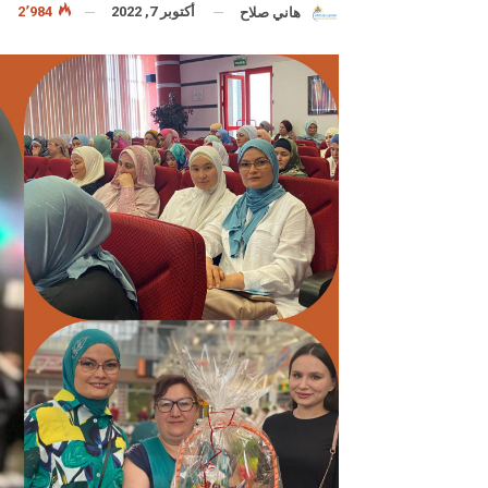
أكتوبر 7, 2022
2٬984
هاني صلاح