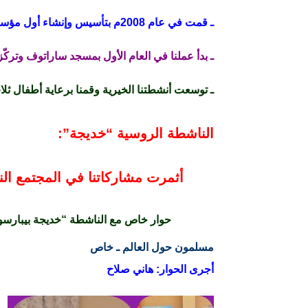
ـ قمت في عام 2008م بتأسيس وإنشاء أول مؤسسة نسائية مسلمة في روسيا.
ـ بدأ عملنا في العام الأول بمسجد ساراتوف وتركّز
ـ توسعت أنشطتنا الخيرية وقمنا برعاية أطفال ثلاث مدارس داخ
الناشطة الروسية “خديجة”:
أثمرت مشاركاتنا في المجتمع الن
حوار خاص مع الناشطة “خديجة بيبارسو
مسلمون حول العالم ـ خاص
أجرى الحوار: هاني صلاح