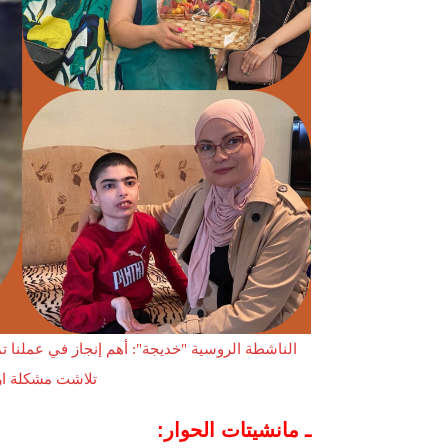
الناشطة الروسية "خديجة": أهم إنجاز في عملنا تم
تلاشت مشكلة ارت
ـ مانشيتات الحوار: