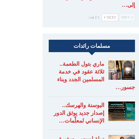
إلى…
1 od 2 |
NEXT
PREV
مسلمات رائدات
ماري بتول الطعمة..
ثلاثة عقود في خدمة
المسلمين الجدد وبناء
جسور…
البوسنة والهرسك..
إصدار جديد يوثق الدور
الإنساني لمعلّمات…
نبيلة لوبيس.. سفيرة