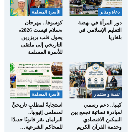
دعاة ومنابر
الأسرة المسلمة
دور المرأة في نهضة
كوسوفا.. مهرجان
التعليم الإسلامي في
«سلام فيست 2026»
بلغاريا
يحول قلب بريزرين
التاريخي إلى ملتقى
للأسرة المسلمة
تنمية واستثمار
الأسرة المسلمة
كينيا.. دعم رسمي
استجابةً لمطلبٍ تاريخيٍّ
لمبادرة نسائية تجمع بين
لمسلمي إثيوبيا..
التمكين الاقتصادي
البرلمان يقر قانونًا جديدًا
وخدمة القرآن الكريم
للمحاكم الشرعية…