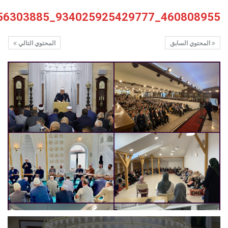
460808955_934025925429777_7478692019756303885_n
المحتوي السابق
المحتوي التالي