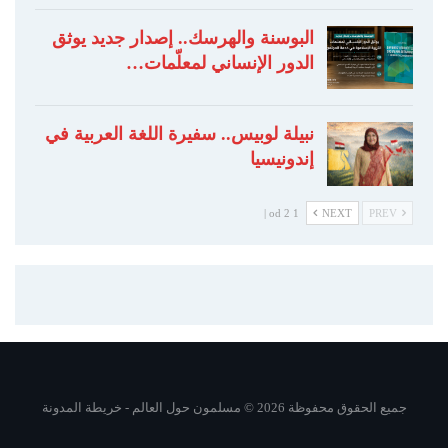
البوسنة والهرسك.. إصدار جديد يوثق
الدور الإنساني لمعلّمات…
نبيلة لوبيس.. سفيرة اللغة العربية في
إندونيسيا
1 od 2 |
NEXT
PREV
جميع الحقوق محفوظة 2026 © مسلمون حول العالم -
خريطة المدونة