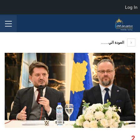
Log In
العودة الي......
2