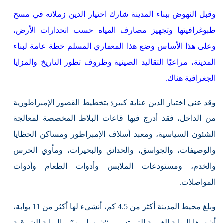
وقبل النهوض ببناء المدينة شارك اختيار الدين زملائه في مسح
طبوغرافيتها وتجهيز مصارف المياه حسب انحدارات الأرض،
وعلى هذا الأساس وضع هذا المعماري المسلم خطة عامة لبناء
المدينة، مراعيًا التقاليد الصينية وظروف تطور التاريخ والمزايا
الجغرافية هناك.
وقد عني اختيار الدين عناية كبيرة بتخطيط القصور الإمبراطورية
من الداخل، فقد أدرج فيها قاعات البلاط المخصصة لمعالجة
الشئون السياسية، ومعبد أسلاف الإمبراطور ومساكن الحظايا
والوصيفات، والجواسق، والحدائق والبحيرات، ومأوي الحرس
والخدم، ومستودعات الملابس وأدوات الطعام وأدوات
المواصلات.
وبلغ محيط المدينة أكثر من 4.5 كم، أنشىء لها أكثر من 11 بوابة،
أشهرها البوابة الغربية التي تسمى “شيهوا من”، والبوابة الشرقية