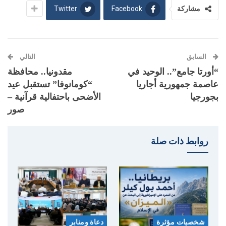
Twitter
Facebook
مشاركة
السابق
التالي
“أورتا جامع”.. الوحيد في
مقدونيا.. محافظة
عاصمة جمهورية أجاريا
“كومانوفا” تستقبل عيد
بجورجيا
الأضحى باحتفالية قرآنية –
صور
روابط ذات صلة
شخصيات مؤثرة
دعاة ومنابر