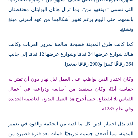
التي تسمى “دونغهو من”، وما تزال هاتان البوابتان محتفظتان
باسمهما حتى اليوم برغم تغيير أشكالهما من عهد أسرتي مينغ
وتشنغ.
كما كانت طرق المدينة فسيحة صالحة لمرور العربات وكانت
هناك شوارع عرضها 24 قدمًا وشوارع عرضها 12 قدمًا إلى جانب
364 زقاقًا كبيرًا و2900 زقاقا صغيرًا.
وكان اختيار الدين يواظب على العمل ليل نهار دون أن تفتر له
حماسة أبدًا، وكان يستفيد من أصابعه وذراعيه في أعمال
القياس بلا انقطاع، حتى أخرج هذا العمل البديع، العاصمة الجديدة
وفي عام 1285م.
لقد بذل اختيار الدين كل ما لديه من الحكمة والقوة في تعمير
المدينة، مما أضعف جسمه تدريجيًا. فمات بعد فترة قصيرة من