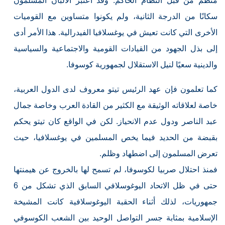
منظَّم من قبل النظام الحاكم. وقد اعتُبر الألبان المسلمون
سكانًا من الدرجة الثانية، ولم يكونوا متساوين مع القوميات
الأخرى التي كانت تعيش في يوغسلافيا الفيدرالية. هذا الأمر أدى
إلى بذل الجهود من القيادات القومية والاجتماعية والسياسية
والدينية سعيًا لنيل الاستقلال لجمهورية كوسوفا.
كما تعلمون فإن عهد الرئيس تيتو معروف لدى الدول العربية،
خاصة لعلاقاته الوثيقة مع الكثير من القادة العرب وخاصة جمال
عبد الناصر ودول عدم الانحياز. لكن في الواقع كان تيتو يحكم
بقبضة من الحديد فيما يخص المسلمين في يوغسلافيا، حيث
تعرض المسلمون إلى اضطهاد وظلم.
فمنذ احتلال صربيا لكوسوفا، لم تسمح لها بالخروج عن هيمنتها
حتى في ظل الاتحاد اليوغوسلافي السابق الذي تشكل من 6
جمهوريات، لذلك أثناء الحقبة اليوغوسلافية كانت المشيخة
الإسلامية بمثابة جسر التواصل الوحيد بين الشعب الكوسوفي