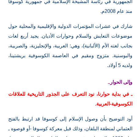
الجمهورية في رئاسة المشيخة الإسلامية في جمهورية كوسوفا
منذ عام 2008م.
شارك في عشرات المؤتمرات الدولية والإقليمية والمحلية حول
موضوعات التعايش والسلام وحوارات الأديان. يجيد أربع لغات
بجانب لغته الأم (الألبانية)، وهي: العربية، والإنجليزية، والصربية،
والبوسنية. متزوج ومقيم في العاصمة الكوسوفية بريشتينا،
ولديه 5 أولاد.
وإلى الحوار..
ـ في بداية حوارنا، نود التعرف على الجذور التاريخية للعلاقات
الكوسوفية-العربية.
أود التوضيح بأن وصول الإسلام إلى كوسوفا قد ارتبط بالفتح
العثماني لمنطقة البلقان، وذلك قبل معركة كوسوفا -أو قوصوه ـ