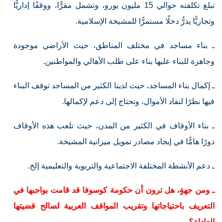
تبلغ تكلفته حوالي 15 مليون يورو، وتشمل مقرًّا، ووقفًا إداريًّا
وتجاريًّا يدرُّ دخلًا مستمرًّا للمشيخة الإسلامية.
ـ بناء مساجد في مختلف المناطق، حيث الأراضي موجودة
وجاهزة للبناء عليها بناء على طلب الأهالي والمواطنين.
ـ إكمال بناء المساجد، حيث لدينا الكثير من المساجد توقف البناء
فيها نظرًا لنفاد الأموال، وتحتاج إلى دعم لإكمالها.
ـ بناء الأوقاف في الكثير من المدن، حيث تلعب هذه الأوقاف
دورًا هامًّا في إيجاد مصادر تمويل ميزانية المشيخة.
ـ دعم الأنشطة المختلفة الاجتماعية والتربوية والتعليمية إلخ.
ـ ومن جهةٍ، هل ترون أن حكومة كوسوفا قد قامت بواجبها في
التعريف باحتياجاتها وتقريب المواقف العربية لصالح قضيتها
العادلة؟