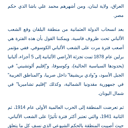
العراق، ولاية لبنان، ومن أشهرهم محمد علي باشا الذي حكم
مصر.
بعد انسحاب الدولة العثمانية من منطقة البلقان وقع الشعب
الألباني تحت ظروف قاسية، ويمكننا القول بأن هذه الفترة هي
أصعب فترة مرت على الشعب الألباني الكوسوفي. ففي مؤتمر
برلين عام 1878 تمت تجزئة الأراضي الألبانية إلى 5 أجزاء، ألبانيا
(بحدودها السياسية الحالية)، وكوسوفا، و”إقليم ألوتشيني” في
الجبل الأسود، و”وادي بريشيفا” داخل صربيا، و”المناطق الغربية”
في جمهورية مقدونيا الشمالية، وكذلك “إقليم تشاميريا” في
شمال اليونان.
ثم تعرضت المنطقة إلى الحرب العالمية الأولى عام 1914، ثم
الثانية 1941، والتي تعتبر أكثر فترة تأثيرًا على الشعب الألباني،
حيث أصيبت المنطقة بالحكم الشيوعي الذي نسف كل ما يتعلق