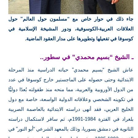
جاء ذلك في حوار خاص مع “مسلمون حول العالم” حول
العلاقات العربية-الكوسوفية، ودور المشيخة الإسلامية في
كوسوفا في تفعيلها وتطويرها على مدار العقود الماضية.
ـ الشيخ “بسيم محمدي” في سطور..
عاش الشيخ “بسيم محمدي” حياته الدراسية منذ المرحلة
الابتدائية وحتى حصوله على الماجستير خارج كوسوفا في عدد
من الدول الأوروبية والعربية، مما منحه منذ طفولته بُعدًا دوليًّا
في تكوينه الشخصي وعلاقاته الدولية الواسعة، خاصة مع دول
الخليج العربي، فقد أنهى دراسته الابتدائية بالعاصمة الصربية
بلغراد في الفترة 1984-1991م، ثم سافر لاستكمال دراسته
الثانوية في دمشق بسوريا، وذلك بالمعهد الشرعي “أبو النور” في