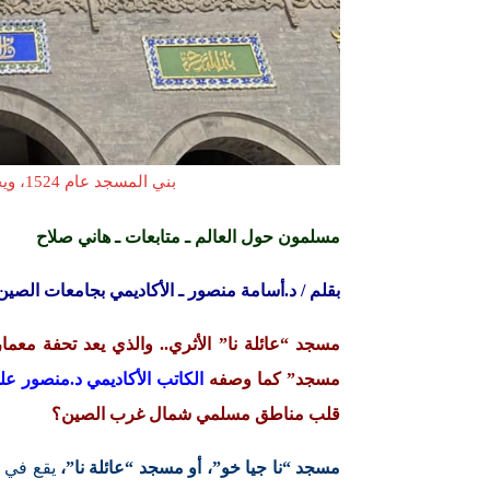
بني المسجد عام 1524، ويحظى بشهرة واسعة، ويعد مقصد لزوار الصين
مسلمون حول العالم ـ متابعات ـ هاني صلاح
بقلم / د.أسامة منصور ـ الأكاديمي بجامعات الصين
مسجد “عائلة نا” الأثري.. والذي يعد تحفة معم
مسجد” كما وصفه
الكاتب الأكاديمي د.منصور 
قلب مناطق مسلمي شمال غرب الصين؟
مسجد “نا جيا خو”، أو مسجد “عائلة نا”،
يقع في ق