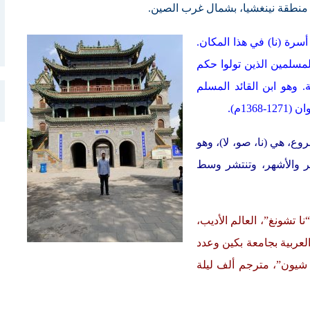
منطقة نينغشيا، بشمال غرب الصين.
رة (نا) في هذا المكان.
لمسلمين الذين تولوا حكم
 وهو ابن القائد المسلم
13م).
وع، هي (نا، صو، لا)، وهو
بر والأشهر، وتنتشر وسط
ا تشونغ”، العالم الأديب،
عربية بجامعة بكين وعدد
 شيون”، مترجم ألف ليلة