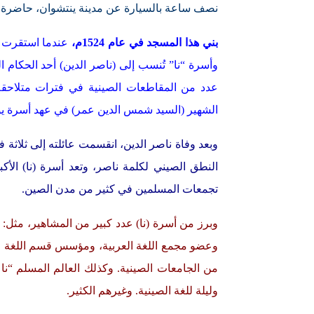
نصف ساعة بالسيارة عن مدينة ينتشوان، حاضرة 
بني هذا المسجد في عام 1524م،
عندما استقرت أس
وأسرة “نا” تُنسب إلى (ناصر الدين) أحد الحكام ا
عدد من المقاطعات الصينية في فترات متلاحقة.
الشهير (السيد شمس الدين عمر) في عهد أسرة يوان (1271-68
وبعد وفاة ناصر الدين، انقسمت عائلته إلى ثلاثة فر
النطق الصيني لكلمة ناصر، وتعد أسرة (نا) الأك
تجمعات المسلمين في كثير من مدن الصين.
وبرز من أسرة (نا) عدد كبير من المشاهير، مثل: “ن
وعضو مجمع اللغة العربية، ومؤسس قسم اللغة ال
من الجامعات الصينية. وكذلك العالم المسلم “نا
وليلة للغة الصينية. وغيرهم الكثير.