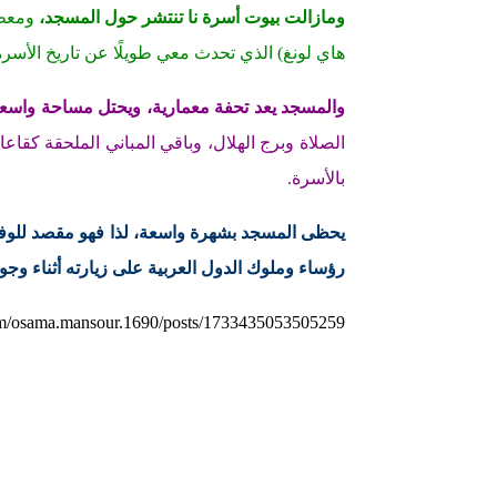
ومازالت بيوت أسرة نا تنتشر حول المسجد،
ومعظم
هاي لونغ) الذي تحدث معي طويلًا عن تاريخ الأسرة
والمسجد يعد تحفة معمارية، ويحتل مساحة واسع
الصلاة وبرج الهلال، وباقي المباني الملحقة كقا
بالأسرة.
يحظى المسجد بشهرة واسعة، لذا فهو مقصد للوف
رؤساء وملوك الدول العربية على زيارته أثناء وج
om/osama.mansour.1690/posts/1733435053505259