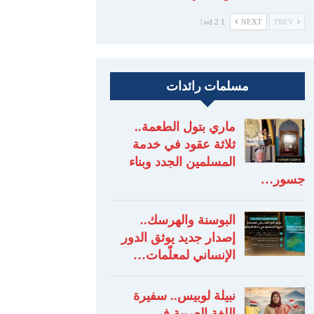
1 od 2 |
NEXT
PREV
مسلمات رائدات
ماري بتول الطعمة..
ثلاثة عقود في خدمة
المسلمين الجدد وبناء
جسور…
البوسنة والهرسك..
إصدار جديد يوثق الدور
الإنساني لمعلّمات…
نبيلة لوبيس.. سفيرة
اللغة العربية في