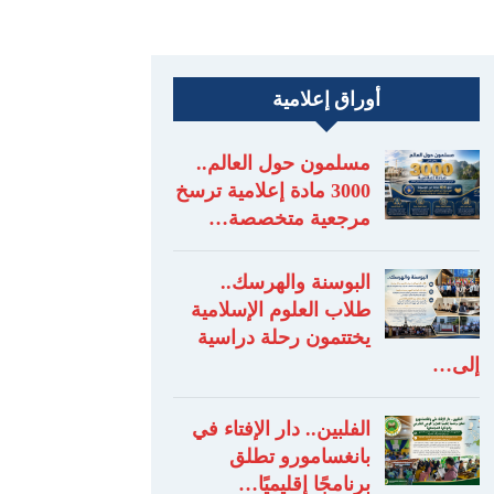
أوراق إعلامية
مسلمون حول العالم..
3000 مادة إعلامية ترسخ
مرجعية متخصصة…
البوسنة والهرسك..
طلاب العلوم الإسلامية
يختتمون رحلة دراسية
إلى…
الفلبين.. دار الإفتاء في
بانغسامورو تطلق
برنامجًا إقليميًا…