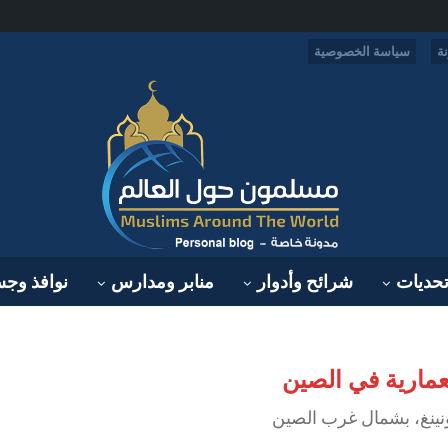
ة
سياسة الخصوصية
حديات
شرائح وأدوار
منابر ومدارس
نوافذ وج
معمارية في الصين
ونينغ، بشمال غرب الصين