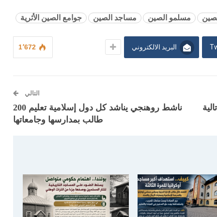
صين
مسلمو الصين
مساجد الصين
جوامع الصين الأثرية
Tw
البريد الالكتروني
1٬672
التالي
الية
ناشط روهنجي يناشد كل دول إسلامية تعليم 200
طالب بمدارسها وجامعاتها