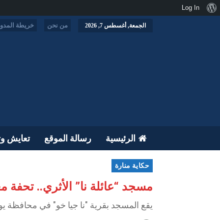
نبذة
Log In
عن
من نحن
خريطة المدون
الجمعة, أغسطس 7, 2026
ووردبريس
الرئيسية
رسالة الموقع
تعايش وت
حكاية منارة
مسجد “عائلة نا” الأثري.. تحفة 
يقع المسجد بقرية "نا جيا خو" في محافظة ي