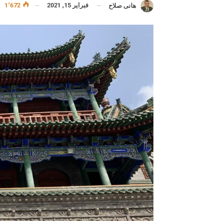
فبراير 15, 2021
1٬672
هانى صلاح