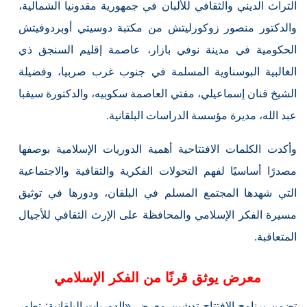
التراث الديني والثقافي للألبان في جمهورية مقدونيا الشمالية،
والدكتور منصور زوكورليتش من مكتبة دوسيتي أوبردوفيتش
الحكومية في مدينة نوفي بازار، عاصمة إقليم السنجق ذي
الغالبية البوسناوية المسلمة في جنوب غرب صربيا، وفضيلة
الشيخ قنان إسماعيلي، مفتي العاصمة سكوبيه، والدكتورة سيفبا
عبد الله، مديرة مؤسسة الدراسات البلقانية.
وأكدت الكلمات الافتتاحية أهمية الدوريات الإسلامية بوصفها
مصدرًا أساسيًا لفهم التحولات الفكرية والثقافية والاجتماعية
التي شهدها المجتمع المسلم في البلقان، ودورها في توثيق
مسيرة الفكر الإسلامي والمحافظة على الإرث الثقافي للأجيال
المتعاقبة.
معرض يوثق قرنًا من الفكر الإسلامي
تضمن برنامج الافتتاح تدشين معرض «الدوريات البلقانية: تطور