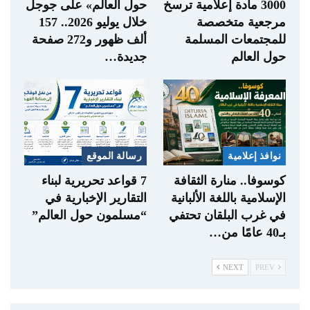
3000 مادة إعلامية ترسخ
حول العالم» على جوجل
مرجعية متخصصة
خلال يوليو 2026.. 157
للمجتمعات المسلمة
ألف ظهور و272 صفحة
حول العالم
جديدة…
نوافذ إعلامية
رسالة الموقع
كوسوفا.. منارة الثقافة
7 قواعد تحريرية لبناء
الإسلامية باللغة الألبانية
التقارير الإخبارية في
في غرب البلقان تحتفي
“مسلمون حول العالم”
بـ40 عامًا من…
NEXT
PREV