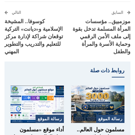
السابق
التالي
موزمبيق.. مؤسسات
كوسوفا.. المشيخة
المرأة المسلمة تدخل بقوة
الإسلامية و«ديانت» التركية
إلى ملف الأمن الرقمي
توقعان شراكة لإدارة مركز
وحماية الأسرة والمرأة
للتعليم والتدريب والتطوير
والطفل
المهني
روابط ذات صلة
رسالة الموقع
رسالة الموقع
مسلمون حول العالم..
أداء موقع «مسلمون